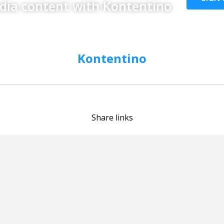
edia content with Kontentino
Kontentino
Share links