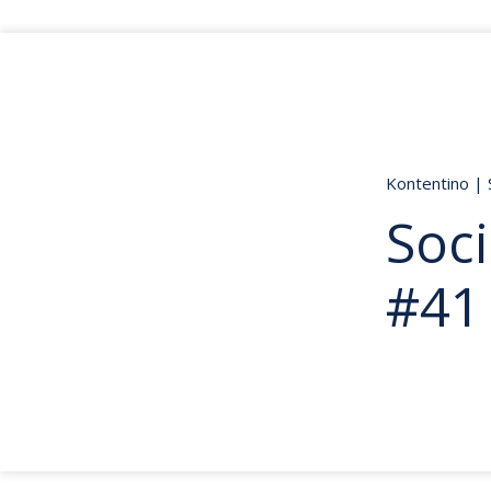
Kontentino
|
Soci
#41