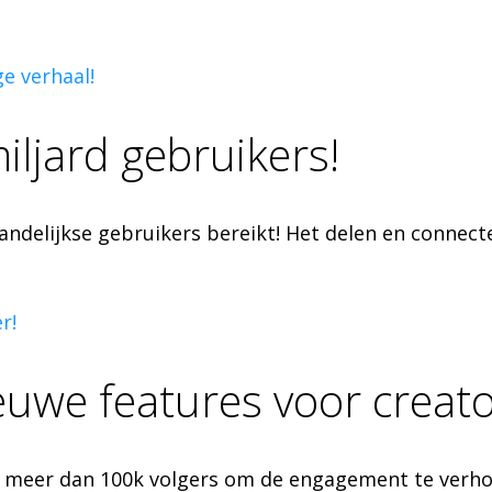
ge verhaal!
iljard gebruikers!
delijkse gebruikers bereikt! Het delen en connecter
r!
euwe features voor creato
t meer dan 100k volgers om de engagement te verhog