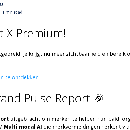
no
1 min read
et X Premium!
ebreid! Je krijgt nu meer zichtbaarheid en bereik o
en te ontdekken!
rand Pulse Report 🎉
port
uitgebracht om merken te helpen hun paid, org
t?
Multi-modal AI
die merkvermeldingen herkent via v