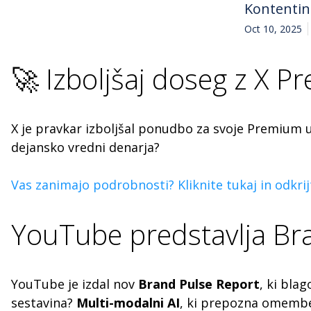
Kontenti
Oct 10, 2025
🚀 Izboljšaj doseg z X P
X je pravkar izboljšal ponudbo za svoje Premium up
dejansko vredni denarja?
Vas zanimajo podrobnosti? Kliknite tukaj in odkrijt
YouTube predstavlja Br
YouTube je izdal nov
Brand Pulse Report
, ki bla
sestavina?
Multi-modalni AI
, ki prepozna omembe