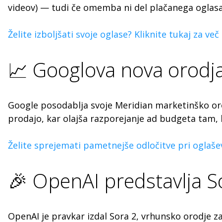
videov) — tudi če omemba ni del plačanega oglasa
Želite izboljšati svoje oglase? Kliknite tukaj za več
📈 Googlova nova orodja
Google posodablja svoje Meridian marketinško orod
prodajo, kar olajša razporejanje ad budgeta tam,
Želite sprejemati pametnejše odločitve pri oglašev
🎉 OpenAI predstavlja So
OpenAI je pravkar izdal Sora 2, vrhunsko orodje za 