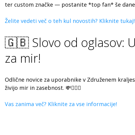
ter custom značke — postanite *top fan* še dane
Želite vedeti več o teh kul novostih? Kliknite tukaj!
🇬🇧 Slovo od oglasov: 
za mir!
Odlične novice za uporabnike v Združenem kraljes
živijo mir in zasebnost. 💸💁🏻‍♀️
Vas zanima več? Kliknite za vse informacije!