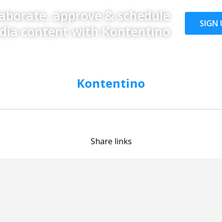
laborate, approve & schedule
SIGN 
edia content with Kontentino
Kontentino
Share links