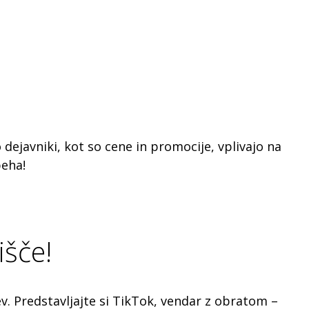
ejavniki, kot so cene in promocije, vplivajo na
peha!
išče!
jev. Predstavljajte si TikTok, vendar z obratom –