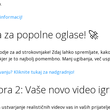
.
 informacij!
 za popolne oglase! 🚀
je za ad strokovnjake! Zdaj lahko spremljate, kako d
 kjer je to najbolj pomembno. Manj ugibanja, več us
anju? Kliknite tukaj za nadgradnjo!
ra 2: Vaše novo video igr
ustvarjanje realističnih videov vas in vaših prijatel