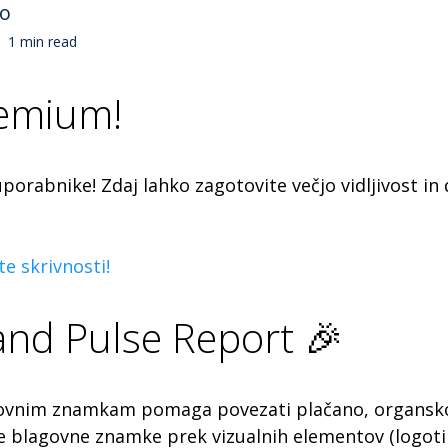
no
1 min read
remium!
orabnike! Zdaj lahko zagotovite večjo vidljivost in d
e skrivnosti!
and Pulse Report 🎉
govnim znamkam pomaga povezati plačano, organsko i
 blagovne znamke prek vizualnih elementov (logotip