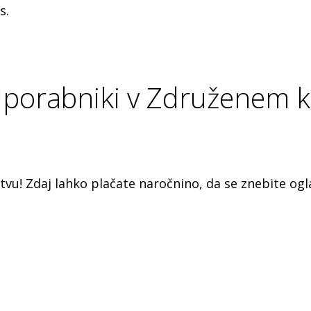
s.
Uporabniki v Združenem kr
tvu! Zdaj lahko plačate naročnino, da se znebite og