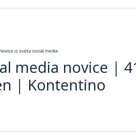
Novice iz sveta social media
al media novice | 4
en | Kontentino