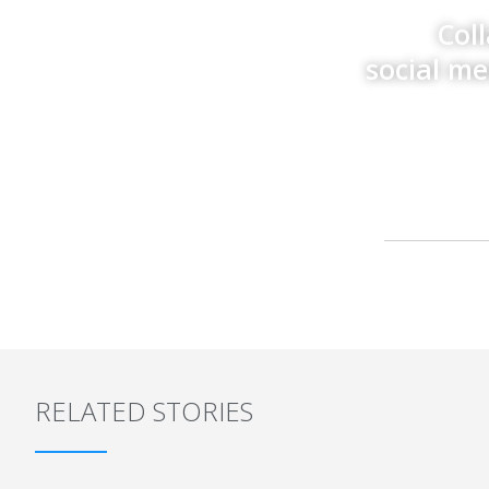
Col
social m
RELATED STORIES