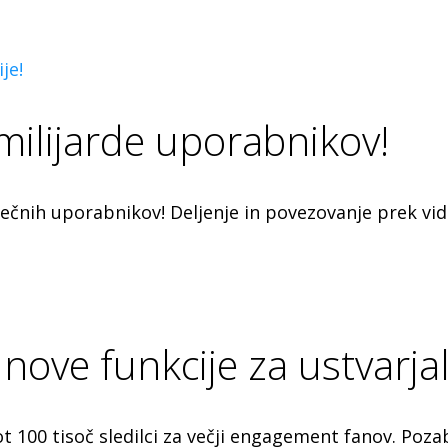
je!
milijarde uporabnikov!
čnih uporabnikov! Deljenje in povezovanje prek video
nove funkcije za ustvarjal
t 100 tisoč sledilci za večji engagement fanov. Poza