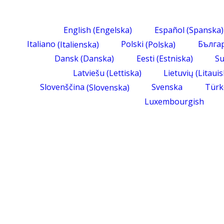
English
(
Engelska
)
Español
(
Spanska
)
Italiano
(
Italienska
)
Polski
(
Polska
)
Бълга
Dansk
(
Danska
)
Eesti
(
Estniska
)
S
Latviešu
(
Lettiska
)
Lietuvių
(
Litaui
Slovenščina
(
Slovenska
)
Svenska
Türk
Luxembourgish