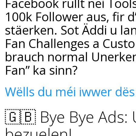
Facebook rullt nei Tool
100k Follower aus, fir
stäerken. Sot Äddi u la
Fan Challenges a Cust
brauch normal Unerke
Fan” ka sinn?
Wëlls du méi iwwer dës
🇬🇧 Bye Bye Ads:
bezuelen!