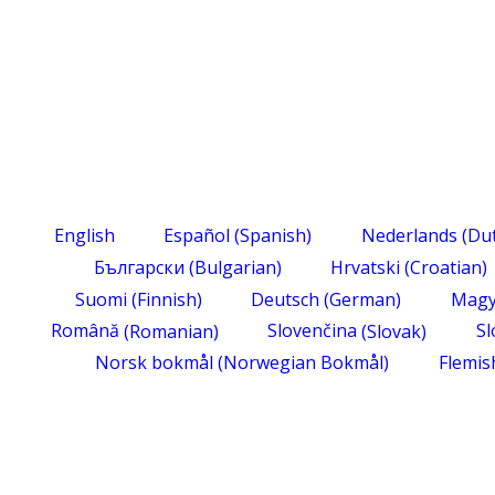
English
Español
(
Spanish
)
Nederlands
(
Du
Български
(
Bulgarian
)
Hrvatski
(
Croatian
)
Suomi
(
Finnish
)
Deutsch
(
German
)
Magy
Română
(
Romanian
)
Slovenčina
(
Slovak
)
Sl
Norsk bokmål
(
Norwegian Bokmål
)
Flemis