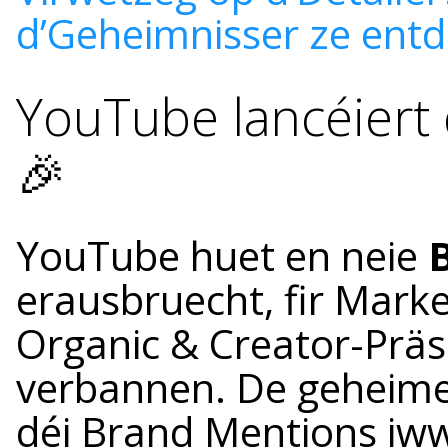
d’Geheimnisser ze entd
YouTube lancéiert
🎉
YouTube huet en neie
erausbruecht, fir Marken
Organic & Creator-Präs
verbannen. De geheim
déi Brand Mentions iww