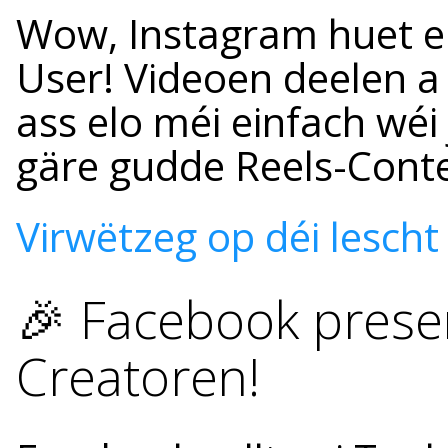
Wow, Instagram huet el
User! Videoen deelen 
ass elo méi einfach wéi
gäre gudde Reels-Cont
Virwëtzeg op déi lescht
🎉 Facebook presen
Creatoren!