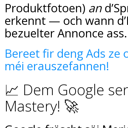
Produktfotoen)
an
d’Sp
erkennt — och wann d’
bezuelter Annonce ass.
Bereet fir deng Ads ze o
méi erauszefannen!
📈 Dem Google seng
Mastery! 🚀