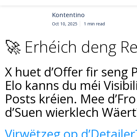
Kontentino
Oct 10, 2025
1 min read
🚀 Erhéich deng R
X huet d’Offer fir seng
Elo kanns du méi Visibi
Posts kréien. Mee d’Fro
d’Suen wierklech Wäert
Virwëtzeg op d’Detailer? 