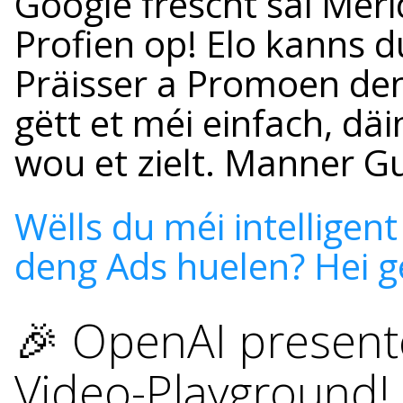
Google frëscht säi Meri
Profien op! Elo kanns d
Präisser a Promoen den
gëtt et méi einfach, dä
wou et zielt. Manner Gu
Wëlls du méi intellige
deng Ads huelen? Hei g
🎉 OpenAI presenté
Video-Playground!