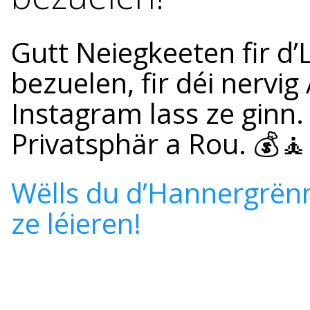
Gutt Neiegkeeten fir d’
bezuelen, fir déi nervi
Instagram lass ze ginn
Privatsphär a Rou. 💰🧘
Wëlls du d’Hannergrënn 
ze léieren!