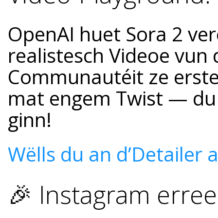
OpenAI huet Sora 2 verëf
realistesch Videoe vun 
Communautéit ze erste
mat engem Twist — du 
ginn!
Wëlls du an d’Detailer a
🎉 Instagram erree