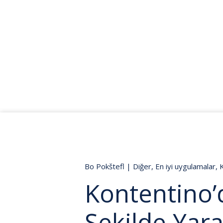
Bo Pokštefl
|
Diğer
,
En iyi uygulamalar
,
Kontentino’
Şekilde Yara