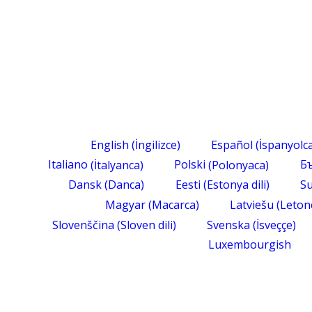
English
(
İngilizce
)
Español
(
İspanyolc
Italiano
(
İtalyanca
)
Polski
(
Polonyaca
)
Б
Dansk
(
Danca
)
Eesti
(
Estonya dili
)
S
Magyar
(
Macarca
)
Latviešu
(
Leton
Slovenščina
(
Sloven dili
)
Svenska
(
İsveççe
)
Luxembourgish