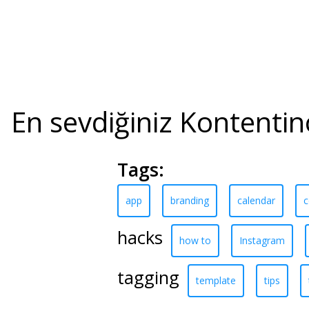
En sevdiğiniz Kontentino
Tags:
app
branding
calendar
c
hacks
how to
Instagram
tagging
template
tips