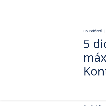
Bo Pokštefl
|
5 di
máx
Kon