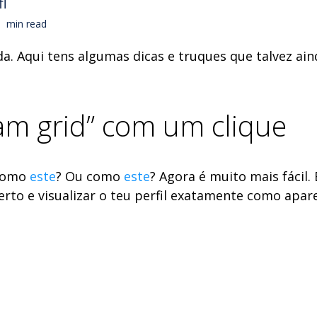
fl
min read
da.
Aqui tens algumas dicas e truques que talvez ai
ram grid” com um clique
 como
este
? Ou como
este
? Agora é muito mais fácil. 
erto e visualizar o teu perfil exatamente como apar