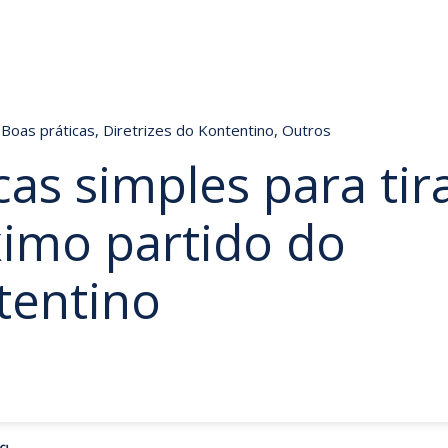
Boas práticas
,
Diretrizes do Kontentino
,
Outros
cas simples para tir
imo partido do
tentino