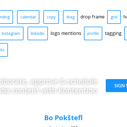
drop frame
h
nding
calendar
copy
drag
grid
logo mentions
tagging
Instagram
linkedin
profile
cks
laborate, approve & schedule
SIGN 
edia content with Kontentino
Bo Pokštefl