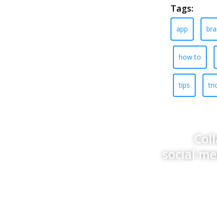
Tags:
app
bra
how to
tips
tri
Col
social m