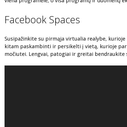
viena programėle, o visa programų ir duomenų e
Facebook Spaces
Susipažinkite su pirmąja virtualia realybe, kurioje 
kitam paskambinti ir persikelti į vietą, kurioje p
močiutei. Lengvai, patogiai ir greitai bendraukite 
Video
Player