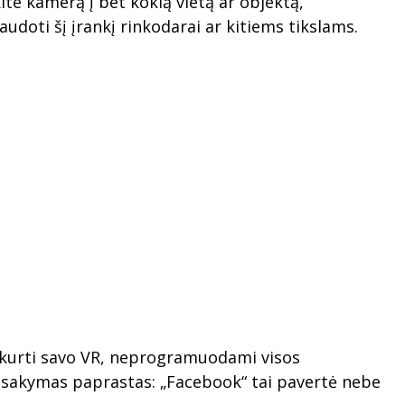
ite kamerą į bet kokią vietą ar objektą,
audoti šį įrankį rinkodarai ar kitiems tikslams.
li kurti savo VR, neprogramuodami visos
? Atsakymas paprastas: „Facebook“ tai pavertė nebe