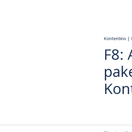
Kontentino
|
F8: 
pake
Kon