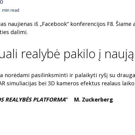
no
min read
s naujienas iš „Facebook“ konferencijos F8. Šiame ap
ties dalimi.
tuali realybė pakilo į naują
norėdami pasilinksminti ir palaikyti ryšį su draugai
 AR simuliacijas bei 3D kameros efektus realaus lai
OS REALYBĖS PLATFORMA
” M. Zuckerberg