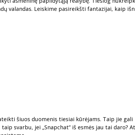
aikyti asmeninę papildytąją realybę. Tiesiog nukreipk
ų valandas. Leiskime pasireikšti fantazijai, kaip išn
ateikti šiuos duomenis tiesiai kūrėjams. Taip jie ga
ai taip svarbu, jei „Snapchat“ iš esmės jau tai daro