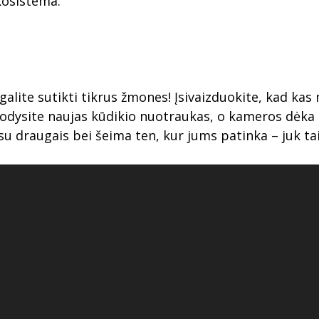
kosistema.
galite sutikti tikrus žmones! Įsivaizduokite, kad kas 
arodysite naujas kūdikio nuotraukas, o kameros dėka 
su draugais bei šeima ten, kur jums patinka – juk tai 