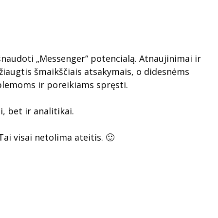
išnaudoti „Messenger“ potencialą. Atnaujinimai ir
 džiaugtis šmaikščiais atsakymais, o didesnėms
blemoms ir poreikiams spręsti.
bet ir analitikai.
i visai netolima ateitis. 🙂