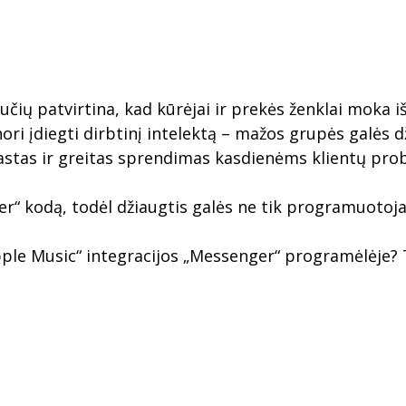
nučių patvirtina, kad kūrėjai ir prekės ženklai moka 
ori įdiegti dirbtinį intelektą – mažos grupės galės
astas ir greitas sprendimas kasdienėms klientų pro
“ kodą, todėl džiaugtis galės ne tik programuotojai, 
pple Music“ integracijos „Messenger“ programėlėje? Ta