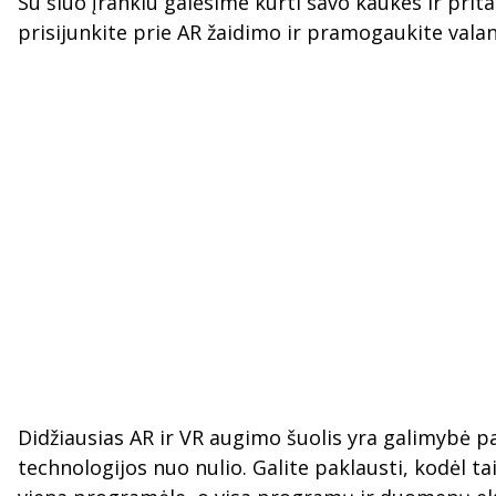
Su šiuo įrankiu galėsime kurti savo kaukes ir prit
prisijunkite prie AR žaidimo ir pramogaukite valand
Didžiausias AR ir VR augimo šuolis yra galimybė p
technologijos nuo nulio. Galite paklausti, kodėl t