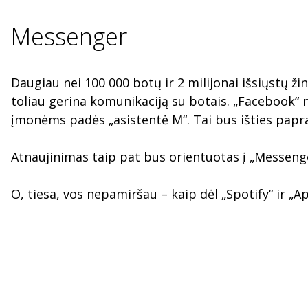
Messenger
Daugiau nei 100 000 botų ir 2 milijonai išsiųstų ži
toliau gerina komunikaciją su botais. „Facebook“ n
įmonėms padės „asistentė M“. Tai bus išties papr
Atnaujinimas taip pat bus orientuotas į „Messenger
O, tiesa, vos nepamiršau – kaip dėl „Spotify“ ir „A