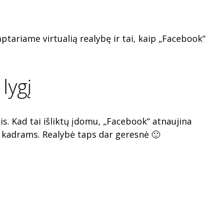
tariame virtualią realybę ir tai, kaip „Facebook“
 lygį
s. Kad tai išliktų įdomu, „Facebook“ atnaujina
ko kadrams. Realybė taps dar geresnė 🙂