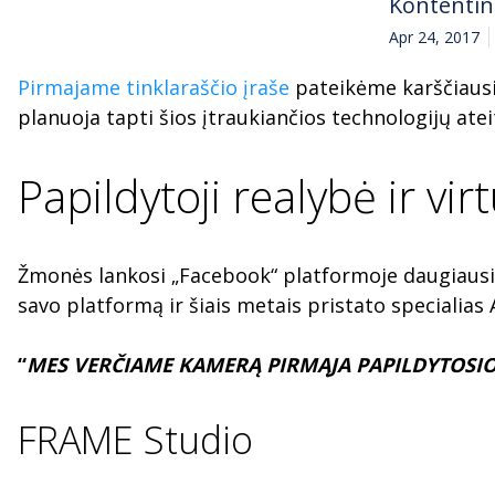
Kontenti
Apr 24, 2017
Pirmajame tinklaraščio įraše
pateikėme karščiausia
planuoja tapti šios įtraukiančios technologijų atei
Papildytoji realybė ir vir
Žmonės lankosi „Facebook“ platformoje daugiausia 
savo platformą ir šiais metais pristato specialias
“
MES VERČIAME KAMERĄ PIRMĄJA PAPILDYTOSI
FRAME Studio