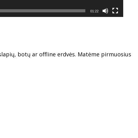
01:22
uslapių, botų ar offline erdvės. Matėme pirmuosius