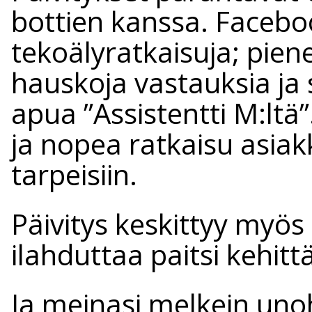
bottien kanssa. Facebo
tekoälyratkaisuja; pien
hauskoja vastauksia ja
apua ”Assistentti M:ltä”
ja nopea ratkaisu asiakk
tarpeisiin.
Päivitys keskittyy myö
ilahduttaa paitsi kehitt
Ja meinasi melkein unoh