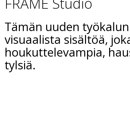
FRAME Studio
Tämän uuden työkalun 
visuaalista sisältöä, jok
houkuttelevampia, ha
tylsiä.