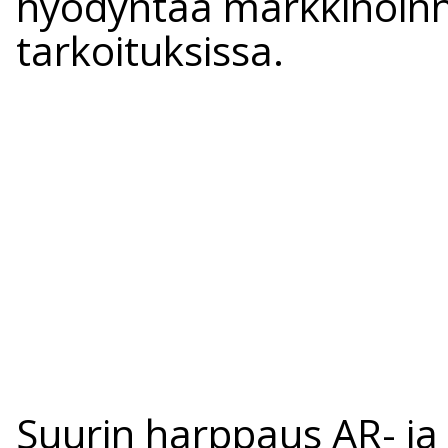
hyödyntää markkinoinn
tarkoituksissa.
Suurin harppaus AR- ja