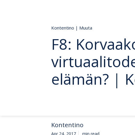
Kontentino
|
Muuta
F8: Korvaak
virtuaalitod
elämän? | K
Kontentino
Apr 24, 2017
min read