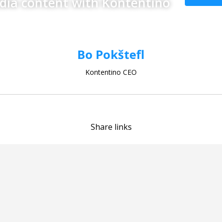
edia content with Kontentino
Bo Pokštefl
Kontentino CEO
Share links