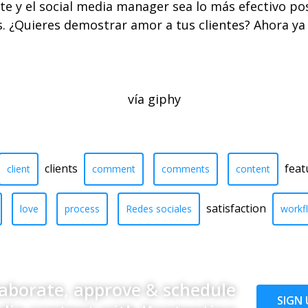
nte y el social media manager sea lo más efectivo po
s. ¿Quieres demostrar amor a tus clientes? Ahora ya
vía giphy
clients
feat
client
comment
comments
content
satisfaction
love
process
Redes sociales
workf
laborate, approve & schedule
SIGN 