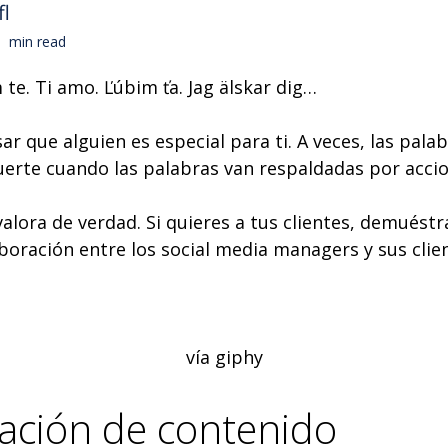
fl
min read
im te. Ti amo. Ľúbim ťa. Jag älskar dig…
ar que alguien es especial para ti. A veces, las pa
erte cuando las palabras van respaldadas por accio
lora de verdad. Si quieres a tus clientes, demuéstra
boración entre los social media managers y sus clie
vía giphy
eación de contenido