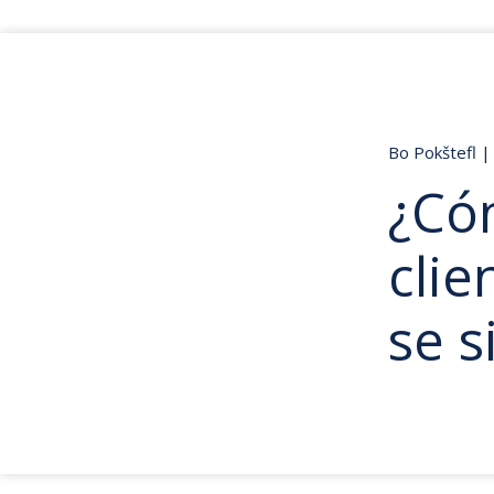
Bo Pokštefl
|
¿Có
clie
se s