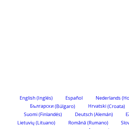
English
(
Inglés
)
Español
Nederlands
(
Ho
Български
(
Búlgaro
)
Hrvatski
(
Croata
)
Suomi
(
Finlandés
)
Deutsch
(
Alemán
)
Ε
Lietuvių
(
Lituano
)
Română
(
Rumano
)
Slo