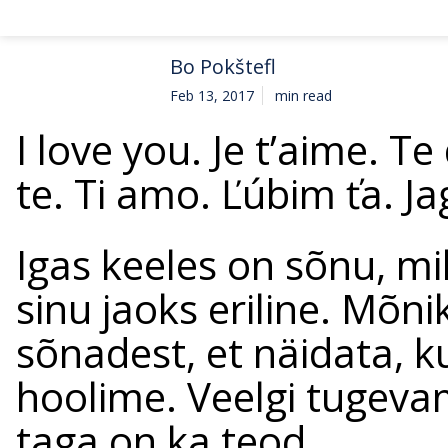
Bo Pokštefl
Feb 13, 2017
min read
I love you. Je t’aime. Te
te. Ti amo. Ľúbim ťa. Ja
Igas keeles on sõnu, mi
sinu jaoks eriline. Mõni
sõnadest, et näidata, ku
hoolime. Veelgi tugevam
taga on ka teod.