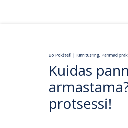
Bo Pokštefl
|
Kinnitusring
,
Parimad prak
Kuidas pann
armastama?
protsessi!