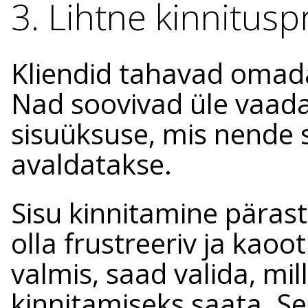
3. Lihtne kinnitusp
Kliendid tahavad omada 
Nad soovivad üle vaadat
sisuüksuse, mis nende 
avaldatakse.
Sisu kinnitamine päras
olla frustreeriv ja kaoot
valmis, saad valida, mill
kinnitamiseks saata. S