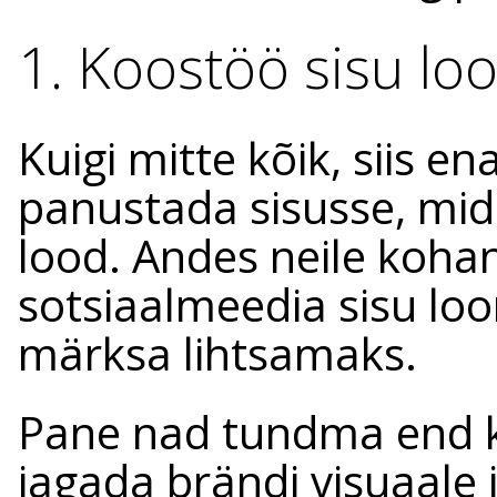
1. Koostöö sisu lo
Kuigi mitte kõik, siis e
panustada sisusse, mid
lood. Andes neile koha
sotsiaalmeedia sisu lo
märksa lihtsamaks.
Pane nad tundma end ka
jagada brändi visuaale j