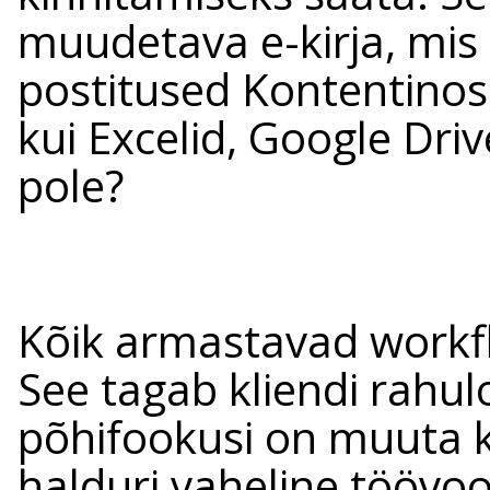
muudetava e-kirja, mis 
postitused Kontentinos
kui Excelid, Google Driv
pole?
Kõik armastavad workflo
See tagab kliendi rahul
põhifookusi on muuta k
halduri vaheline töövoo