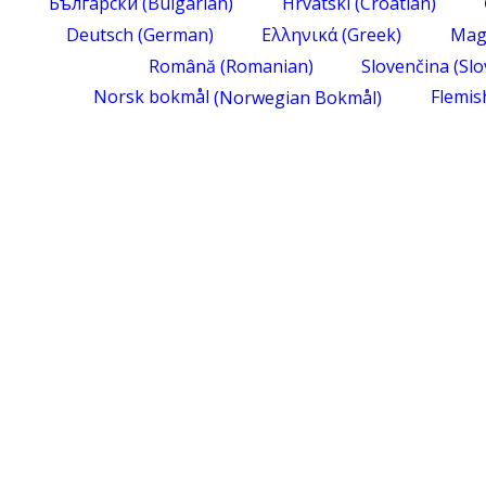
Български
(
Bulgarian
)
Hrvatski
(
Croatian
)
Deutsch
(
German
)
Ελληνικά
(
Greek
)
Mag
Română
(
Romanian
)
Slovenčina
(
Slo
Norsk bokmål
(
Norwegian Bokmål
)
Flemis