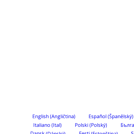
English
(
Angličtina
)
Español
(
Španělský
)
Italiano
(
Ital
)
Polski
(
Polský
)
Бълг
Dansk
(
Dánský
)
Eesti
(
Estonština
)
S