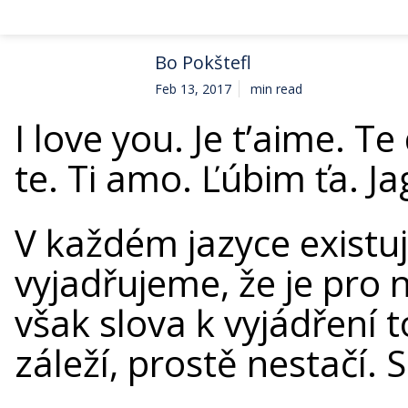
Bo Pokštefl
Feb 13, 2017
min read
I love you. Je t’aime. Te
te. Ti amo. Ľúbim ťa. Ja
V každém jazyce existuj
vyjadřujeme, že je pro
však slova k vyjádření
záleží, prostě nestačí. 