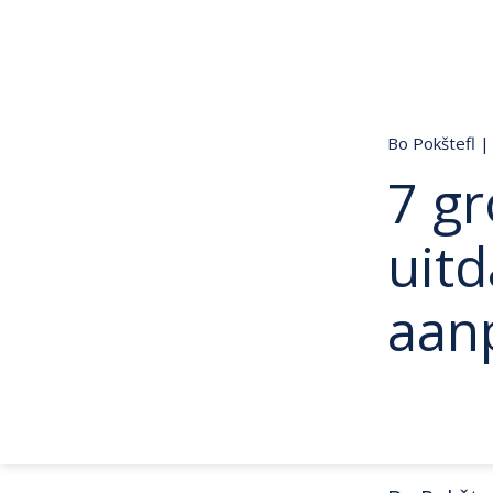
Bo Pokštefl
|
7 gr
uitd
aan