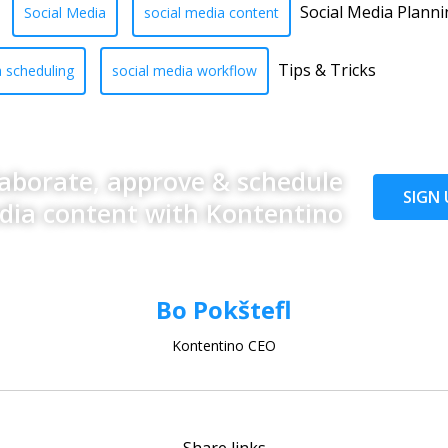
Social Media Planni
Social Media
social media content
Tips & Tricks
a scheduling
social media workflow
laborate, approve & schedule
SIGN 
edia content with Kontentino
Bo Pokštefl
Kontentino CEO
Share links