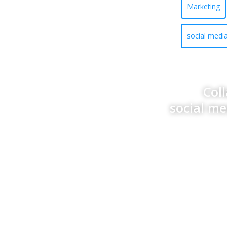
Marketing
social medi
Col
social m