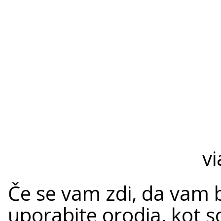
vi
Če se vam zdi, da vam b
uporabite orodja, kot s