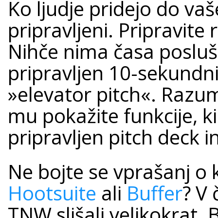
Ko ljudje pridejo do vaš
pripravljeni. Pripravite 
Nihče nima časa posluša
pripravljen 10-sekundni
»elevator pitch«. Razum
mu pokažite funkcije, ki
pripravljen pitch deck i
Ne bojte se vprašanj o k
Hootsuite
ali
Buffer
? V
TNW slišali velikokrat. Bo