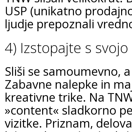
USP (unikatno prodajno
ljudje prepoznali vred
4) Izstopajte s svojo
Sliši se samoumevno, a 
Zabavne nalepke in maj
kreativne trike. Na TNW 
»content« sladkorno pe
vizitke. Priznam, deloval