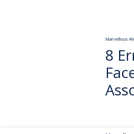
Marvellous A
8 Er
Fac
Ass