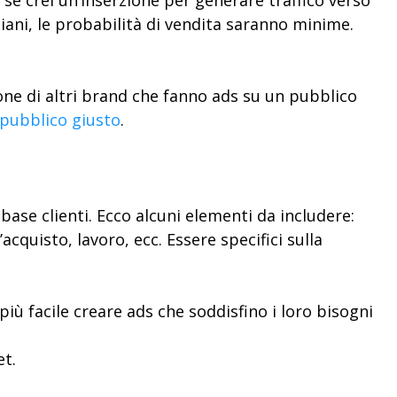
se crei un’inserzione per generare traffico verso
ni, le probabilità di vendita saranno minime.
ne di altri brand che fanno ads su un pubblico
l pubblico giusto
.
:
 base clienti. Ecco alcuni elementi da includere:
cquisto, lavoro, ecc. Essere specifici sulla
più facile creare ads che soddisfino i loro bisogni
et.