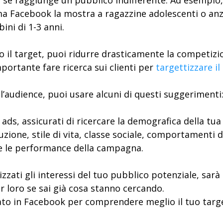
 se raggiunge un pubblico indifferente. Ad esempio, 
 Facebook la mostra a ragazzine adolescenti o anzia
ni di 1-3 anni.
il target, puoi ridurre drasticamente la competizio
ortante fare ricerca sui clienti per
targettizzare i
ll’audience, puoi usare alcuni di questi suggerimenti
ads, assicurati di ricercare la demografica della tua
ione, stile di vita, classe sociale, comportamenti d’a
e le performance della campagna.
zzati gli interessi del tuo pubblico potenziale, sarà 
per loro se sai già cosa stanno cercando.
ato in Facebook per comprendere meglio il tuo targ