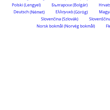
Polski
(
Lengyel
)
Български
(
Bolgár
)
Hrvat
Deutsch
(
Német
)
Ελληνικά
(
Görög
)
Magy
Slovenčina
(
Szlovák
)
Slovenščin
Norsk bokmål
(
Norvég bokmål
)
Fl