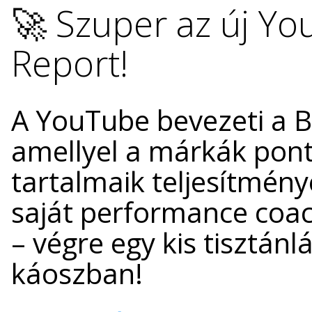
🚀 Szuper az új Y
Report!
A YouTube bevezeti a B
amellyel a márkák pon
tartalmaik teljesítmény
saját performance coa
– végre egy kis tisztánl
káoszban!