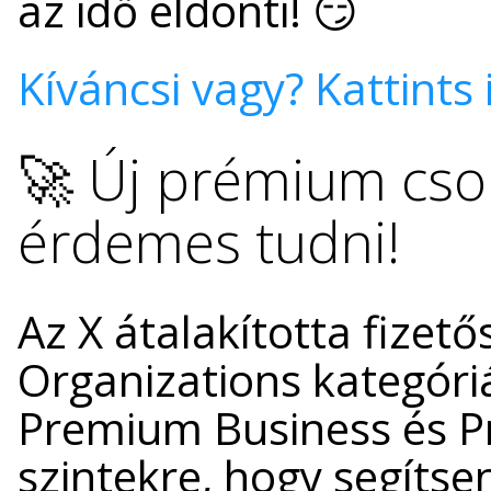
az idő eldönti! 😏
Kíváncsi vagy? Kattints 
🚀 Új prémium cso
érdemes tudni!
Az X átalakította fizető
Organizations kategóri
Premium Business és P
szintekre, hogy segíts