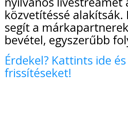
nyilvános livestreamet
közvetítéssé alakítsák. 
segít a márkapartnere
bevétel, egyszerűbb fo
Érdekel? Kattints ide és
frissítéseket!