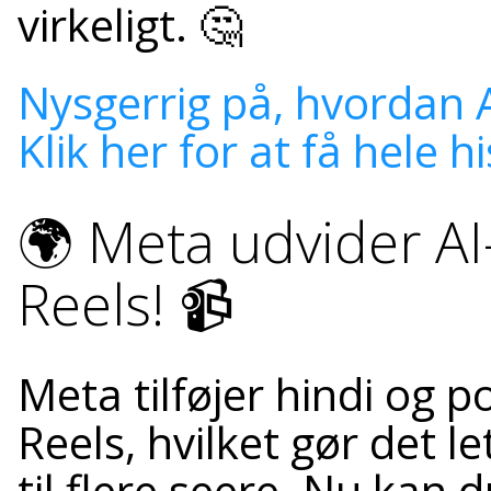
virkeligt. 🤔
Nysgerrig på, hvordan A
Klik her for at få hele h
🌍 Meta udvider AI-
Reels! 📹
Meta tilføjer hindi og p
Reels, hvilket gør det l
til flere seere. Nu kan 