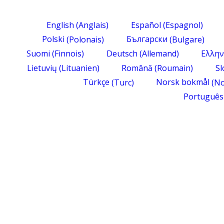
English
(
Anglais
)
Español
(
Espagnol
)
Polski
(
Polonais
)
Български
(
Bulgare
)
Suomi
(
Finnois
)
Deutsch
(
Allemand
)
Ελλην
Lietuvių
(
Lituanien
)
Română
(
Roumain
)
Sl
Türkçe
(
Turc
)
Norsk bokmål
(
No
Português