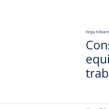
Kinga Edwar
Cons
equ
tra