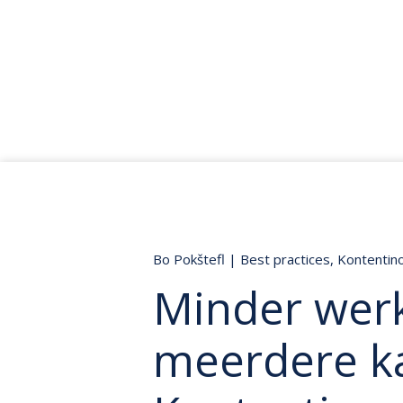
Bo Pokštefl
|
Best practices
,
Kontentino
Minder werk
meerdere ka