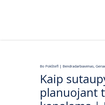
Bo Pokštefl
|
Bendradarbiavimas
,
Geria
Kaip sutaupy
planuojant t