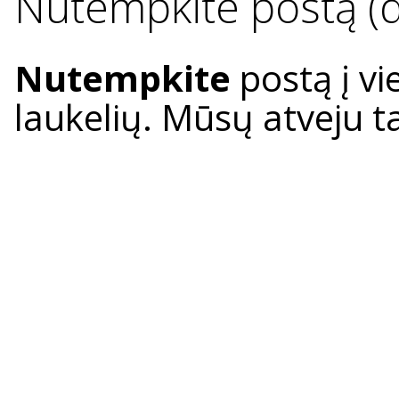
Nutempkite postą (d
Nutempkite
postą į vi
laukelių. Mūsų atveju t