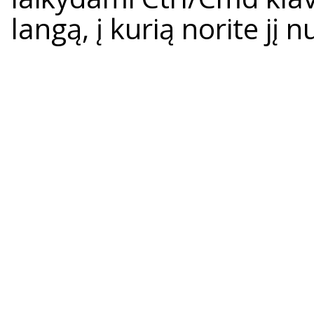
langą, į kurią norite jį n