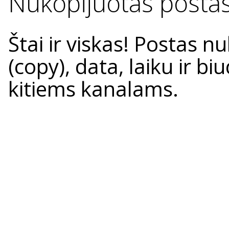
Nukopijuotas posta
Štai ir viskas! Postas n
(copy), data, laiku ir b
kitiems kanalams.