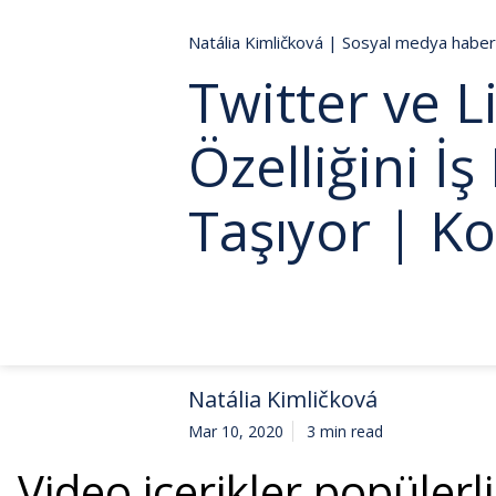
Natália Kimličková
|
Sosyal medya haberl
Twitter ve L
Özelliğini İ
Taşıyor | K
Natália Kimličková
Mar 10, 2020
3 min read
Video içerikler popüler