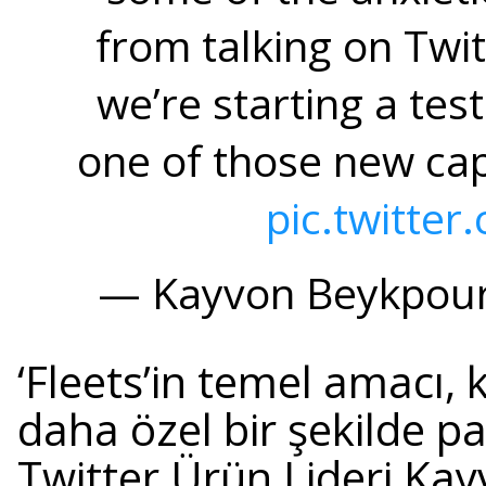
from talking on Twitt
we’re starting a tes
one of those new capab
pic.twitte
— Kayvon Beykpour
‘Fleets’in temel amacı, 
daha özel bir şekilde p
Twitter Ürün Lideri Ka