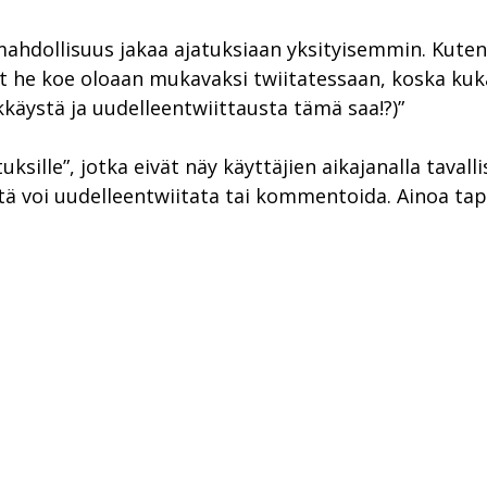
mahdollisuus jakaa ajatuksiaan yksityisemmin. Kuten
ät he koe oloaan mukavaksi twiitatessaan, koska kuka 
kkäystä ja uudelleentwiittausta tämä saa!?)”
tuksille”, jotka eivät näy käyttäjien aikajanalla tava
iitä voi uudelleentwiitata tai kommentoida. Ainoa ta