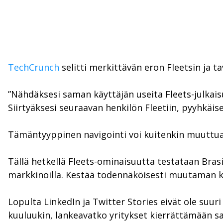
TechCrunch
selitti merkittävän eron Fleetsin ja tav
”Nähdäksesi saman käyttäjän useita Fleets-julkais
Siirtyäksesi seuraavan henkilön Fleetiin, pyyhkäis
Tämäntyyppinen navigointi voi kuitenkin muuttua
Tällä hetkellä Fleets-ominaisuutta testataan Brasil
markkinoilla. Kestää todennäköisesti muutaman 
Lopulta LinkedIn ja Twitter Stories eivät ole su
kuuluukin, lankeavatko yritykset kierrättämään sa