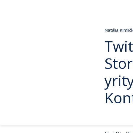
Natália Kimli
Twit
Sto
yri
Kon