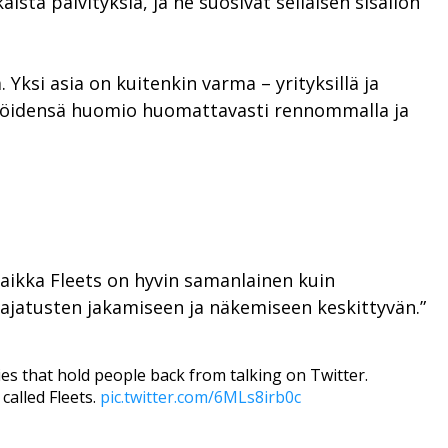
ista päivityksiä, ja he suosivat sellaisen sisällön
Yksi asia on kuitenkin varma – yrityksillä ja
kijöidensä huomio huomattavasti rennommalla ja
 Vaikka Fleets on hyvin samanlainen kuin
jatusten jakamiseen ja näkemiseen keskittyvän.”
ies that hold people back from talking on Twitter.
 called Fleets.
pic.twitter.com/6MLs8irb0c