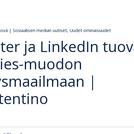
čková
|
Sosiaalisen median uutiset
,
Uudet ominaisuudet
ter ja LinkedIn tuov
ries-muodon
tysmaailmaan |
tentino