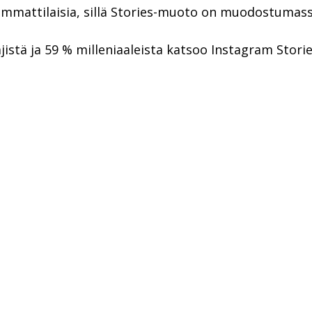
a ammattilaisia, sillä Stories-muoto on muodostumas
istä ja 59 % milleniaaleista katsoo Instagram Stories