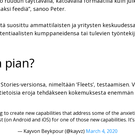
ruudun täyttävällä, katoavalla formaatilla kuin julka
aksi feediä”, sanoo Peter.
ä suosittu ammattilaisten ja yritysten keskuudessa. 
potentiaalisten kumppaneidensa tai tulevien työnte
a pian?
 Stories-versionsa, nimeltään ‘Fleets’, testaamisen.
 tietoisia eroja tehdäkseen kokemuksesta enemmän a
 to create new capabilities that address some of the anxiet
st (on Android and iOS) for one of those new capabilities. It’s
— Kayvon Beykpour (@kayvz)
March 4, 2020