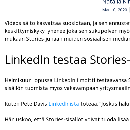
Natália Ki
Mar 10, 2020
Videosisältö kasvattaa suosiotaan, ja sen ennuste
keskittymiskyky lyhenee jokaisen sukupolven myötä 
mukaan Stories-junaan muiden sosiaalisen median 
LinkedIn testaa Storie
Helmikuun lopussa LinkedIn ilmoitti testaavansa 
sisällön tuomista myös vakavampaan yritysmaail
Kuten Pete Davis
LinkedInistä
toteaa: ”Joskus hal
Hän uskoo, että Stories-sisällöt voivat tuoda li