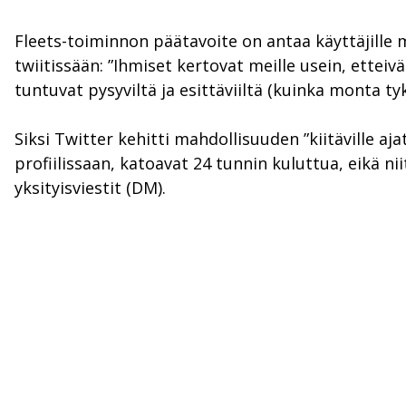
Fleets-toiminnon päätavoite on antaa käyttäjille 
twiitissään: ”Ihmiset kertovat meille usein, etteiv
tuntuvat pysyviltä ja esittäviiltä (kuinka monta ty
Siksi Twitter kehitti mahdollisuuden ”kiitäville aja
profiilissaan, katoavat 24 tunnin kuluttua, eikä n
yksityisviestit (DM).