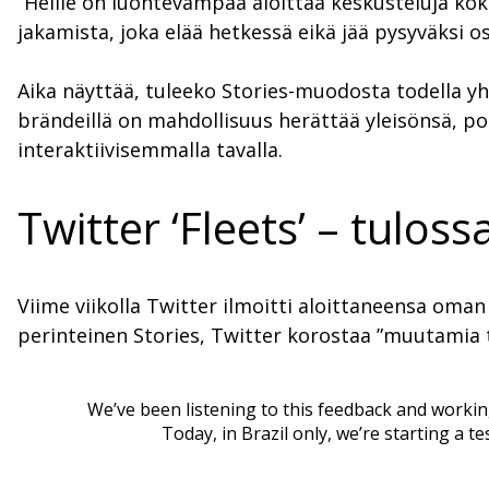
”Heille on luontevampaa aloittaa keskusteluja koko 
jakamista, joka elää hetkessä eikä jää pysyväksi os
Aika näyttää, tuleeko Stories-muodosta todella yht
brändeillä on mahdollisuus herättää yleisönsä, 
interaktiivisemmalla tavalla.
Twitter ‘Fleets’ – tuloss
Viime viikolla Twitter ilmoitti aloittaneensa oman
perinteinen Stories, Twitter korostaa ”muutamia
We’ve been listening to this feedback and working
Today, in Brazil only, we’re starting a te