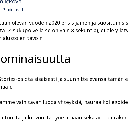
mličková
3 min read
taan olevan vuoden 2020 ensisijainen ja suosituin 
(Z-sukupolvella se on vain 8 sekuntia), ei ole ylläty
alustojen tavoin.
s-ominaisuutta
Stories-osiota sisäisesti ja suunnittelevansa tämän
maan.
uamme vain tavan luoda yhteyksiä, nauraa kollegoid
sää aitoutta ja luovuutta työelämään sekä auttaa ra