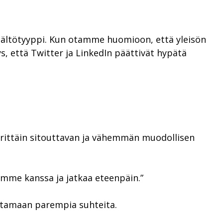
sisältötyyppi. Kun otamme huomioon, että yleisön
s, että Twitter ja LinkedIn päättivät hypätä
 erittäin sitouttavan ja vähemmän muodollisen
emme kanssa ja jatkaa eteenpäin.”
kentamaan parempia suhteita.