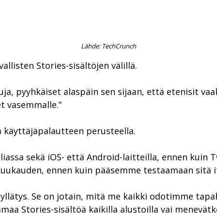
Lähde: TechCrunch
allisten Stories-sisältöjen välillä.
uja, pyyhkäiset alaspäin sen sijaan, että etenisit 
et vasemmalle.”
 käyttäjäpalautteen perusteella.
iassa sekä iOS- että Android-laitteilla, ennen kuin Tw
kuukauden, ennen kuin pääsemme testaamaan sitä i
uri yllätys. Se on jotain, mitä me kaikki odotimme
maa Stories-sisältöä kaikilla alustoilla vai menevä