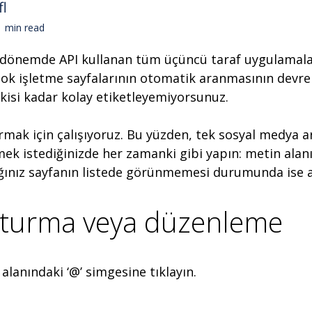
fl
min read
 dönemde API kullanan tüm üçüncü taraf uygulamalar
book işletme sayfalarının otomatik aranmasının devre d
skisi kadar kolay etiketleyemiyorsunuz.
rmak için çalışıyoruz. Bu yüzden, tek sosyal medya ar
emek istediğinizde her zamanki gibi yapın: metin alan
ığınız sayfanın listede görünmemesi durumunda ise aş
şturma veya düzenleme
lanındaki ‘@’ simgesine tıklayın.