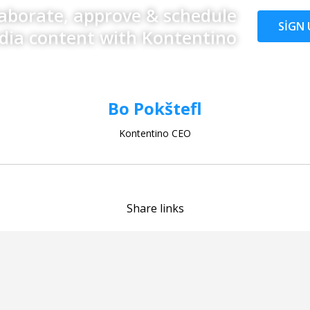
laborate, approve & schedule
SIGN 
dia content with Kontentino
Bo Pokštefl
Kontentino CEO
Share links