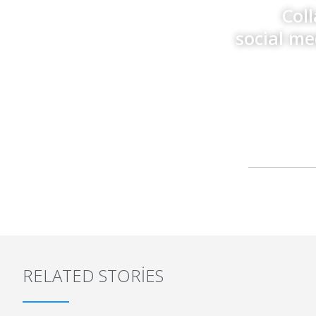
Col
social me
RELATED STORIES