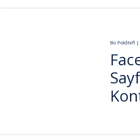
Bo Pokštefl
|
Fac
Sayf
Kon