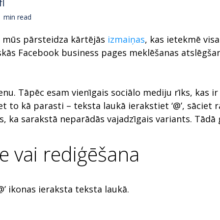
fl
min read
 mūs pārsteidza kārtējās
izmaiņas
, kas ietekmē vis
ās Facebook business pages meklēšanas atslēgšana.
. Tāpēc esam vienīgais sociālo mediju rīks, kas ir a
et to kā parasti – teksta laukā ierakstiet ‘@’, sāciet
s, ka sarakstā neparādās vajadzīgais variants. Tādā g
e vai rediģēšana
@’ ikonas ieraksta teksta laukā.