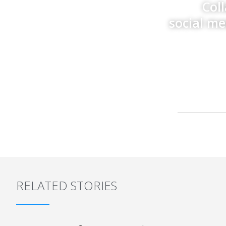
Col
social m
RELATED STORIES