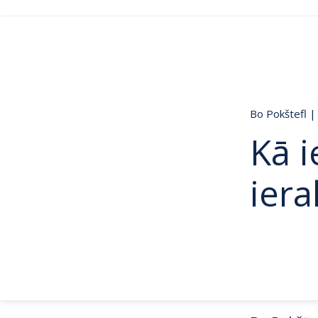
Bo Pokštefl
|
Kā i
iera