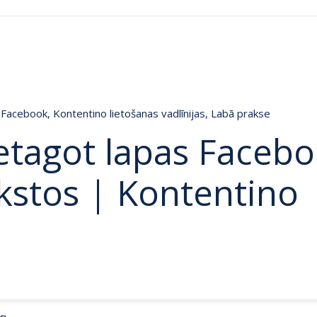
Facebook
,
Kontentino lietošanas vadlīnijas
,
Labā prakse
etagot lapas Faceb
kstos | Kontentino