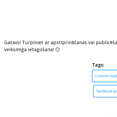
Gatavs! Turpiniet ar apstiprināšanas vai publicēš
veiksmīga ietagošana! 🙂
Tags:
content mark
facebook p