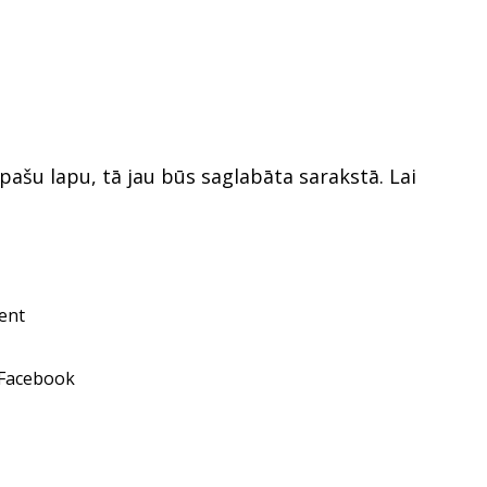
ašu lapu, tā jau būs saglabāta sarakstā. Lai
ent
 Facebook