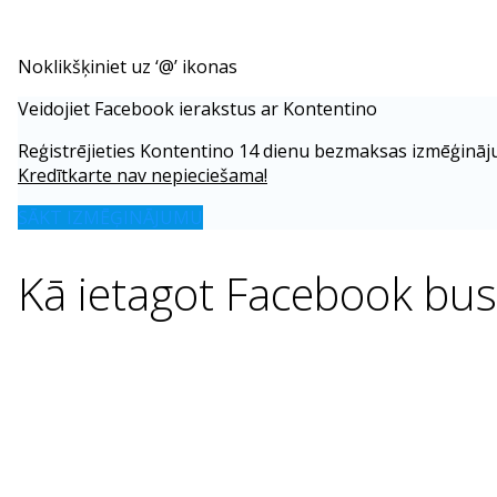
Noklikšķiniet uz ‘@’ ikonas
Veidojiet Facebook ierakstus ar Kontentino
Reģistrējieties Kontentino 14 dienu bezmaksas izmēģināj
Kredītkarte nav nepieciešama!
SĀKT IZMĒĢINĀJUMU
Kā ietagot Facebook bu