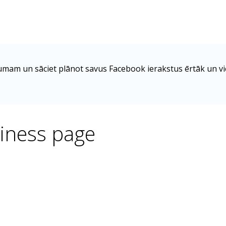
umam un sāciet plānot savus Facebook ierakstus ērtāk un v
siness page