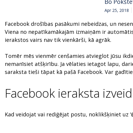
Bo Pokšte
Apr 25, 2018
Facebook drošības pasākumi nebeidzas, un nesen
Viena no nepatīkamākajām izmaiņām ir automātisk
ierakstos vairs nav tik vienkārši, kā agrāk.
Tomēr mēs vienmēr cenšamies atvieglot jūsu ikdienu
nemanīsiet atšķirību. Ja vēlaties ietagot lapu, dari
saraksta tieši tāpat kā pašā Facebook. Var gadītie
Facebook ieraksta izveid
Kad veidojat vai rediģējat postu, noklikšķiniet uz ‘