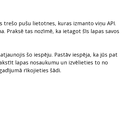
as trešo pušu lietotnes, kuras izmanto viņu API.
 Praksē tas nozīmē, ka ietagot šīs lapas savos
tjaunojis šo iespēju. Pastāv iespēja, ka jūs pat
 rakstīt lapas nosaukumu un izvēlieties to no
adījumā rīkojieties šādi.