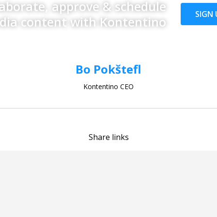
laborate, approve & schedule
SIGN 
edia content with Kontentino
Bo Pokštefl
Kontentino CEO
Share links