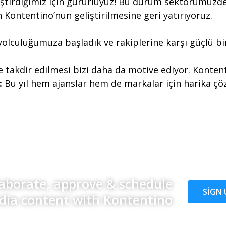
irdiğimiz için gururluyuz! Bu durum sektörümüzde pe
n Kontentino’nun geliştirilmesine geri yatırıyoruz.
k yolculuğumuza başladık ve rakiplerine karşı güçlü b
lde takdir edilmesi bizi daha da motive ediyor. Konten
:
Bu yıl hem ajanslar hem de markalar için harika çö
laborate, approve & schedule
SIGN 
dia content with Kontentino