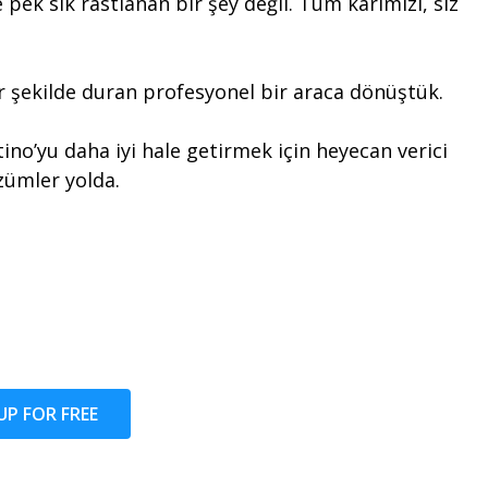
k sık rastlanan bir şey değil. Tüm kârımızı, siz
ir şekilde duran profesyonel bir araca dönüştük.
tino’yu daha iyi hale getirmek için heyecan verici
zümler yolda.
UP FOR FREE