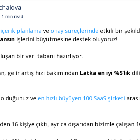
chalova
1 min read
içerik planlama
ve
onay süreçlerinde
etkili bir şeki
jansın
işlerini büyütmesine destek oluyoruz!
uşan bir veri tabanı hazırlıyor.
n, gelir artış hızı bakımından
Latka en iyi %5’lik
dil
 olduğunuz ve
en hızlı büyüyen 100 SaaS şirketi
arası
iden 16 kişiye çıktı, ayrıca dışarıdan bizimle çalışan 1