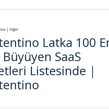
lova
|
Diğer
tentino Latka 100 E
ı Büyüyen SaaS
etleri Listesinde |
tentino