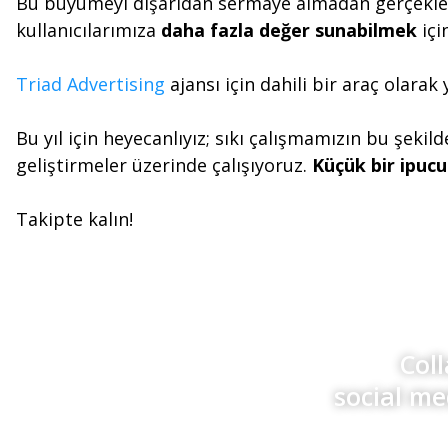
Bu büyümeyi dışarıdan sermaye almadan gerçekleşt
kullanıcılarımıza
daha fazla değer sunabilmek
içi
Triad Advertising
ajansı için dahili bir araç olara
Bu yıl için heyecanlıyız; sıkı çalışmamızın bu şeki
geliştirmeler üzerinde çalışıyoruz.
Küçük bir ipucu
Takipte kalın!
Col
social me