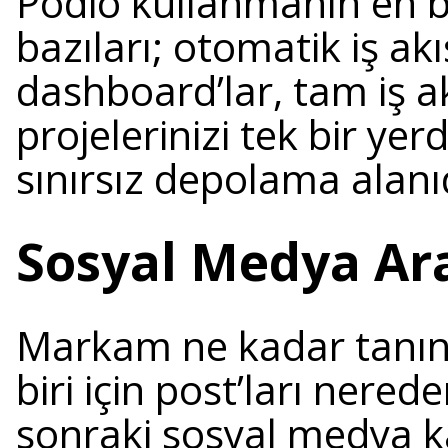
Podio kullanmanın en 
bazıları; otomatik iş akı
dashboard’lar, tam iş a
projelerinizi tek bir ye
sınırsız depolama alanıd
Sosyal Medya Ara
Markam ne kadar tanınıy
biri için post’ları nered
sonraki sosyal medya 