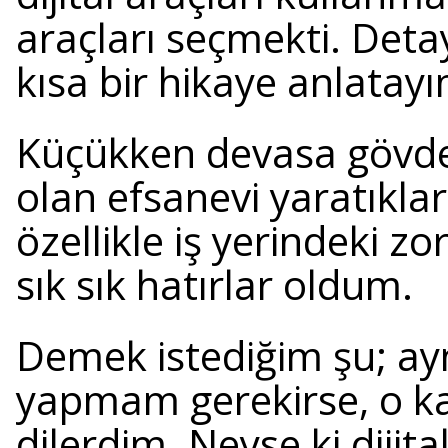
araçları seçmekti. Deta
kısa bir hikaye anlatayı
Küçükken devasa gövdele
olan efsanevi yaratıkla
özellikle iş yerindeki z
sık sık hatırlar oldum.
Demek istediğim şu; ay
yapmam gerekirse, o ka
dilerdim. Neyse ki diji