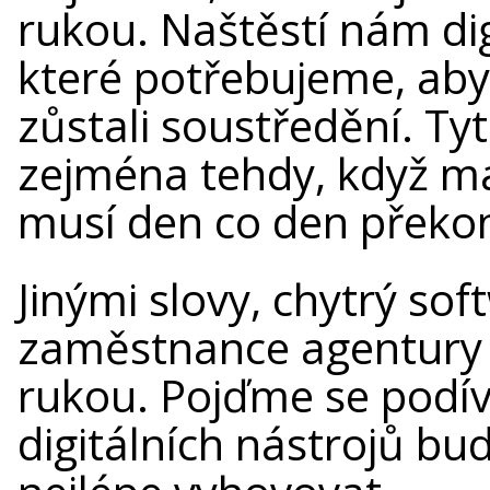
rukou. Naštěstí nám dig
které potřebujeme, ab
zůstali soustředění. Ty
zejména tehdy, když mát
musí den co den překo
Jinými slovy, chytrý so
zaměstnance agentury sl
rukou. Pojďme se podíva
digitálních nástrojů bu