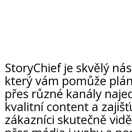
StoryChief je skvělý ná
který vám pomůže plán
přes různé kanály naj
kvalitní content a zajiš
zákazníci skutečně vidě