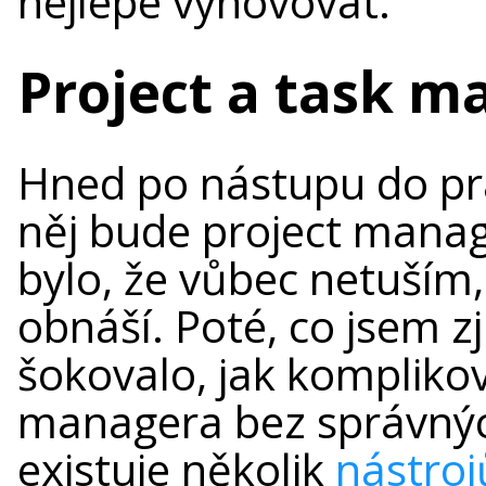
nejlépe vyhovovat.
Project a task 
Hned po nástupu do prá
něj bude project manag
bylo, že vůbec netuší
obnáší. Poté, co jsem zj
šokovalo, jak kompliko
managera bez správných
existuje několik
nástro