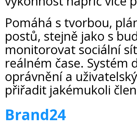
výkonnost napříč více pr
Pomáhá s tvorbou, plá
postů, stejně jako s 
monitorovat sociální sít
reálném čase. Systém 
oprávnění a uživatelsk
přiřadit jakémukoli čle
Brand24