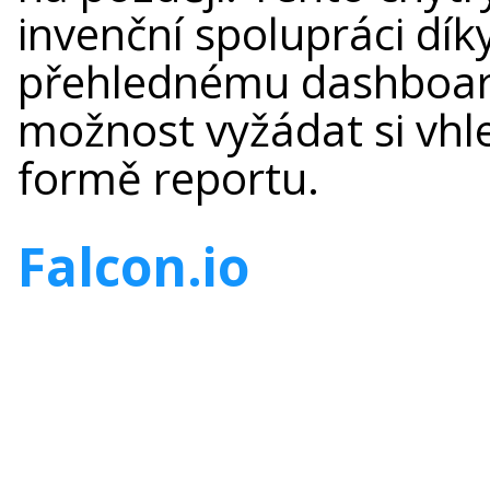
invenční spolupráci dí
přehlednému dashboard
možnost vyžádat si vhl
formě reportu.
Falcon
.io