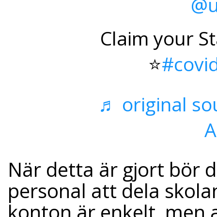
@u
Claim your S
⭐️
#covi
♬ original so
A
När detta är gjort bör
personal att dela skola
konton är enkelt, men 