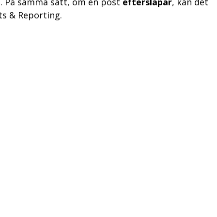
. På samma sätt, om en post
eftersläpar
, kan det
ts & Reporting.