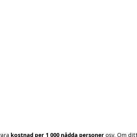
vara
kostnad per 1 000 nådda personer
osv. Om dit