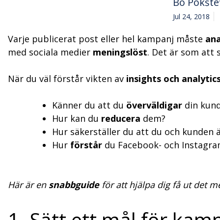
Bo Pokšte
Jul 24, 2018
Varje publicerat post eller hel kampanj måste
ana
med sociala medier
meningslöst
. Det är som att 
När du väl förstår vikten av
insights och analytic
Känner du att du
överväldigar
din kund
Hur kan du
reducera
dem?
Hur säkerställer du att du och kunden 
Hur
förstår
du Facebook- och Instagra
Här är en
snabbguide
för att hjälpa dig få ut det m
1. Sätt ett mål för kam