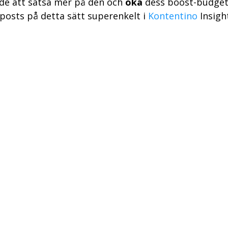
idé att satsa mer på den och
öka
dess boost-budget
posts på detta sätt superenkelt i
Kontentino
Insigh