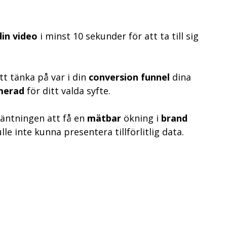
din video
i minst 10 sekunder för att ta till sig
att tänka på var i din
conversion funnel
dina
merad
för ditt valda syfte.
väntningen att få en
mätbar
ökning i
brand
e inte kunna presentera tillförlitlig data.