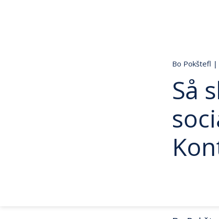
Bo Pokštefl
|
Så 
soci
Kon