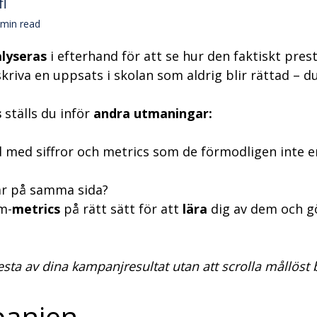
fl
min read
lyseras
i efterhand för att se hur den faktiskt pres
skriva en uppsats i skolan som aldrig blir rättad – du
s
ställs du inför
andra utmaningar:
 med siffror och metrics som de förmodligen inte 
är på samma sida?
m-
metrics
på rätt sätt för att
lära
dig av dem och g
esta av dina kampanjresultat utan att scrolla mållöst b
panjen