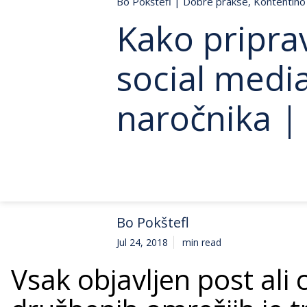
Bo Pokštefl
|
Dobre prakse
,
Kontentino 
Kako pripra
social media
naročnika |
Bo Pokštefl
Jul 24, 2018
min read
Vsak objavljen post ali