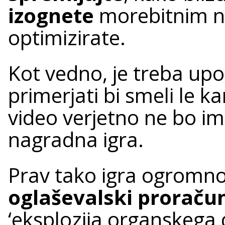
izognete
morebitnim n
optimizirate.
Kot vedno, je treba upoš
primerjati bi smeli le 
video verjetno ne bo im
nagradna igra.
Prav tako igra ogromno
oglaševalski proraču
‘eksplozija organskega 