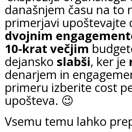
današnjem času na to n
primerjavi upoštevajte d
dvojnim engagemen
10-krat večjim
budgeto
dejansko
slabši
, ker je
denarjem in engageme
primeru izberite cost p
upošteva. 😉
Vsemu temu lahko prep