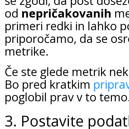
se zgodi, da post doseže
od
nepričakovanih
met
primeri redki in lahko p
priporočamo, da se osr
metrike.
Če ste glede metrik nek
Bo pred kratkim
pripra
poglobil prav v to temo
3. Postavite podat