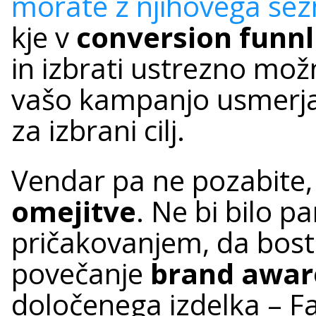
morate z njihovega se
kje v
conversion funn
in izbrati ustrezno mož
vašo kampanjo usmerja
za izbrani cilj.
Vendar pa ne pozabite,
omejitve
. Ne bi bilo 
pričakovanjem, da bost
povečanje
brand awar
določenega izdelka – F