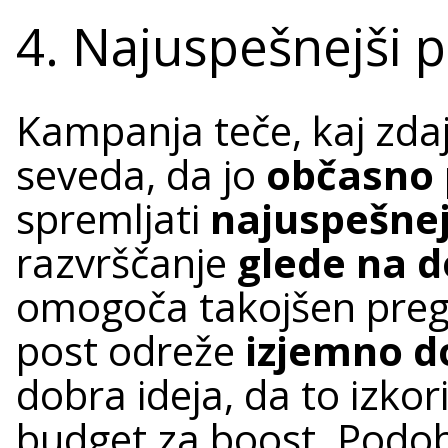
4. Najuspešnejši p
Kampanja teče, kaj zdaj
seveda, da jo
občasno 
spremljati
najuspešnej
razvrščanje
glede na 
omogoča takojšen pregle
post odreže
izjemno d
dobra ideja, da to izkori
budget za boost. Podob