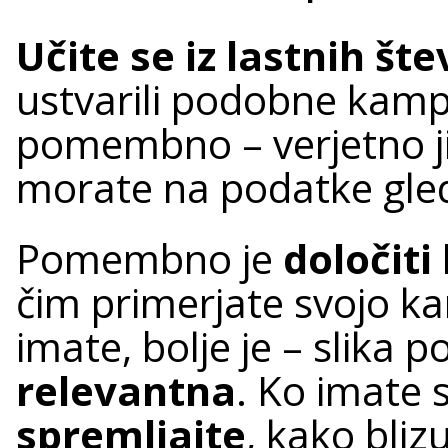
Učite se iz lastnih štev
ustvarili podobne kampa
pomembno – verjetno ji
morate na podatke gled
Pomembno je
določit
čim primerjate svojo k
imate, bolje je – slika 
relevantna
. Ko imate 
spremljajte
, kako bliz