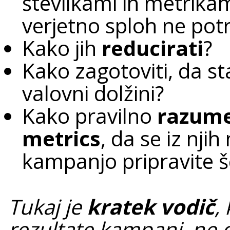
številkami in metrikami 
verjetno sploh ne pot
Kako jih
reducirati
?
Kako zagotoviti, da st
valovni dolžini?
Kako pravilno
razume
metrics
, da se iz njih
kampanjo pripravite š
Tukaj je
kratek vodič
,
rezultate kampanj, ne da