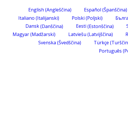
English
(
Angleščina
)
Español
(
Španščina
)
Italiano
(
Italijanski
)
Polski
(
Poljski
)
Бълг
Dansk
(
Danščina
)
Eesti
(
Estonščina
)
Magyar
(
Madžarski
)
Latviešu
(
Latvijščina
)
Svenska
(
Švedščina
)
Türkçe
(
Turšči
Português
(
P