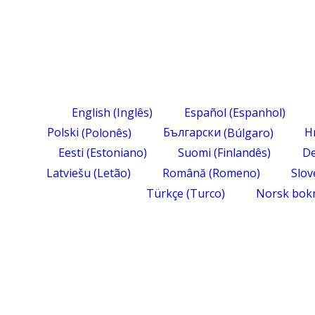
English
(
Inglês
)
Español
(
Espanhol
)
Polski
(
Polonês
)
Български
(
Búlgaro
)
H
Eesti
(
Estoniano
)
Suomi
(
Finlandês
)
De
Latviešu
(
Letão
)
Română
(
Romeno
)
Slov
Türkçe
(
Turco
)
Norsk bok