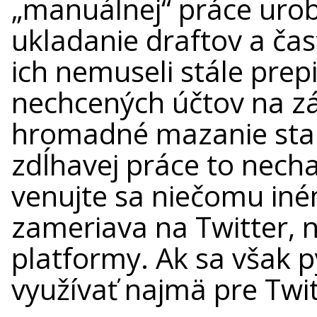
„manuálnej“ práce urobí
ukladanie draftov a čas
ich nemuseli stále prep
nechcených účtov na zák
hromadné mazanie sta
zdĺhavej práce to nech
venujte sa niečomu in
zameriava na Twitter, n
platformy. Ak sa však 
využívať najmä pre Twit