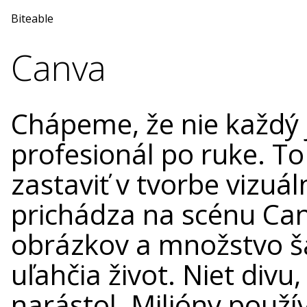
Biteable
Canva
Chápeme, že nie každý je
profesionál po ruke. T
zastaviť v tvorbe vizuál
prichádza na scénu Canv
obrázkov a množstvo 
uľahčia život. Niet divu,
narástol. Milióny použí