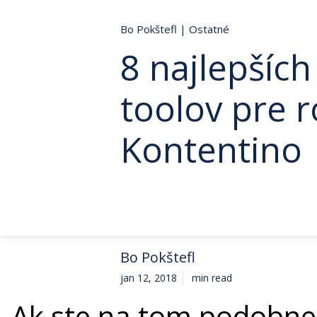
Bo Pokštefl
|
Ostatné
8 najlepších
toolov pre 
Kontentino
Bo Pokštefl
jan 12, 2018
min read
Ak ste na tom podobne