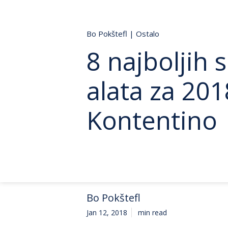
Bo Pokštefl
|
Ostalo
8 najboljih 
alata za 201
Kontentino
Bo Pokštefl
Jan 12, 2018
min read