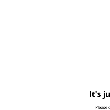
It's j
Please d