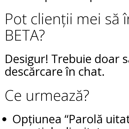
Pot clienții mei să
BETA?
Desigur! Trebuie doar să 
descărcare în chat.
Ce urmează?
Opțiunea “Parolă uita