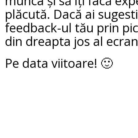
munca și să îți facă ex
plăcută. Dacă ai sugestii
feedback-ul tău prin pi
din dreapta jos al ecran
Pe data viitoare! 🙂