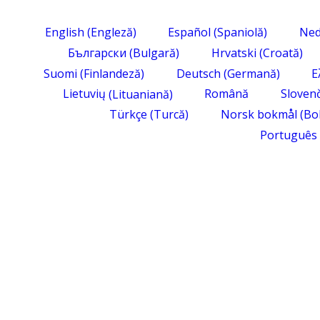
English
(
Engleză
)
Español
(
Spaniolă
)
Ned
Български
(
Bulgară
)
Hrvatski
(
Croată
)
Suomi
(
Finlandeză
)
Deutsch
(
Germană
)
Ε
Lietuvių
(
Lituaniană
)
Română
Sloven
Türkçe
(
Turcă
)
Norsk bokmål
(
Bo
Português