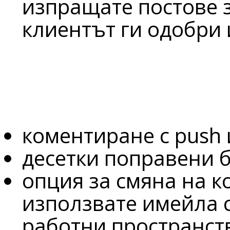
изпращате постове з
клиентът ги одобри и
коментиране с push 
десетки поправени 
опция за смяна на к
използвате имейла 
работни пространст