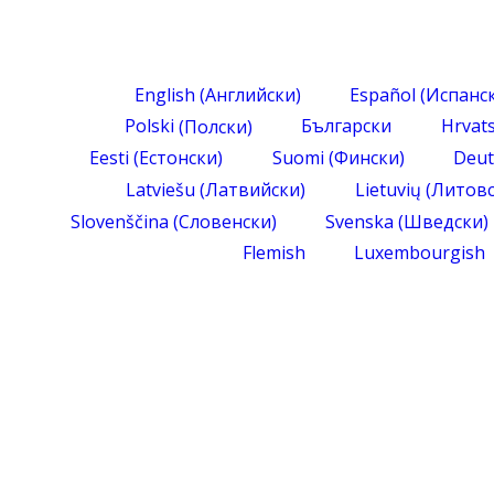
English
(
Английски
)
Español
(
Испанс
Polski
(
Полски
)
Български
Hrvats
Eesti
(
Естонски
)
Suomi
(
Фински
)
Deut
Latviešu
(
Латвийски
)
Lietuvių
(
Литов
Slovenščina
(
Словенски
)
Svenska
(
Шведски
)
Flemish
Luxembourgish