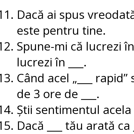
Dacă ai spus vreodată
este pentru tine.
Spune-mi că lucrezi în
lucrezi în ___.
Când acel „___ rapid”
de 3 ore de ___.
Știi sentimentul acela
Dacă ___ tău arată ca _