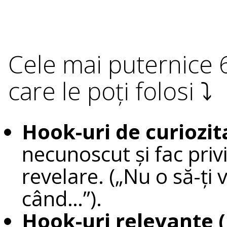
Cele mai puternice 6
care le poți folosi ⤵️
Hook-uri de curiozit
necunoscut și fac priv
revelare. („Nu o să-ți 
când…”).
Hook-uri relevante (