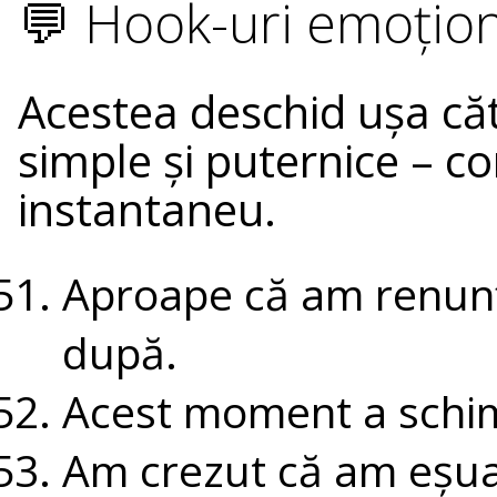
💬 Hook-uri emoționa
Acestea deschid ușa că
simple și puternice – c
instantaneu.
Aproape că am renunța
după.
Acest moment a schim
Am crezut că am eșuat 