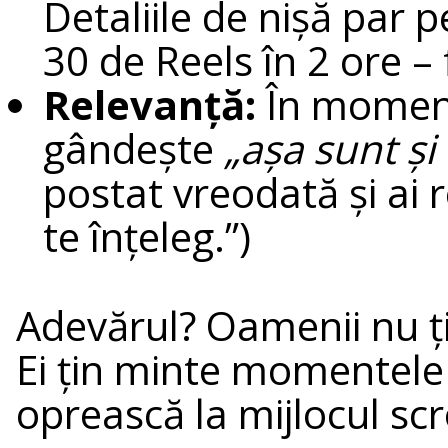
Detaliile de nișă par p
30 de Reels în 2 ore –
Relevanță:
În momentu
gândește
„așa sunt și
postat vreodată și ai 
te înțeleg.”)
Adevărul? Oamenii nu ți
Ei țin minte momentele 
oprească la mijlocul scro