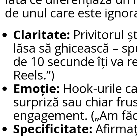
de unul care este ignor
Claritate:
Privitorul ș
lăsa să ghicească – sp
de 10 secunde îți va 
Reels.”)
Emoție:
Hook-urile ca
surpriză sau chiar fr
engagement. („Am făcut
Specificitate:
Afirmați