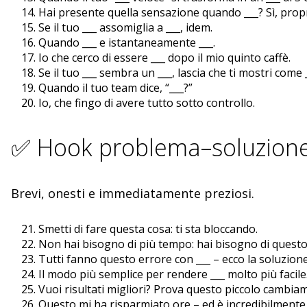
Hai presente quella sensazione quando ___? Sì, propr
Se il tuo ___ assomiglia a ___, idem.
Quando ___ e istantaneamente ___.
Io che cerco di essere ___ dopo il mio quinto caffè.
Se il tuo ___ sembra un ___, lascia che ti mostri come _
Quando il tuo team dice, “___?”
Io, che fingo di avere tutto sotto controllo.
✅ Hook problema–soluzion
Brevi, onesti e immediatamente preziosi.
Smetti di fare questa cosa: ti sta bloccando.
Non hai bisogno di più tempo: hai bisogno di questo
Tutti fanno questo errore con ___ – ecco la soluzione
Il modo più semplice per rendere ___ molto più facile
Vuoi risultati migliori? Prova questo piccolo cambia
Questo mi ha risparmiato ore – ed è incredibilmente