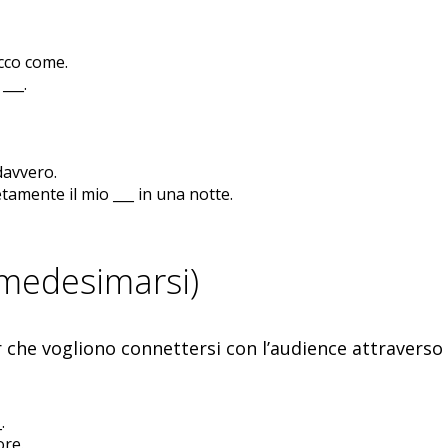
ecco come.
___.
davvero.
mente il mio ___ in una notte.
mmedesimarsi)
che vogliono connettersi con l’audience attraverso e
.
ore.