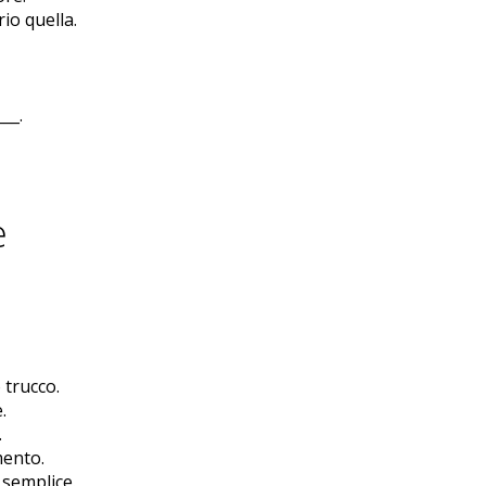
io quella.
__.
e
 trucco.
.
.
mento.
 semplice.