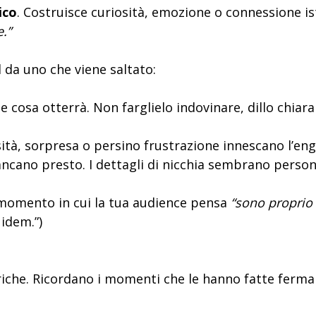
ico
. Costruisce curiosità, emozione o connessione is
.”
 da uno che viene saltato:
 cosa otterrà. Non farglielo indovinare, dillo chia
ità, sorpresa o persino frustrazione innescano l’en
cano presto. I dettagli di nicchia sembrano personal
momento in cui la tua audience pensa
“sono proprio 
idem.”)
riche. Ricordano i momenti che le hanno fatte fermar