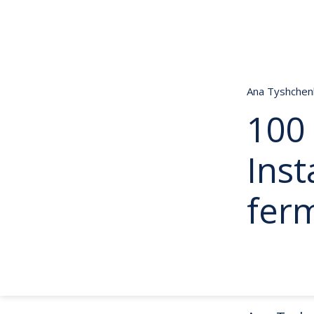
Ana Tyshche
100 
Ins
ferm