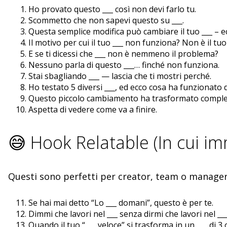
Ho provato questo ___ così non devi farlo tu.
Scommetto che non sapevi questo su ___.
Questa semplice modifica può cambiare il tuo ___ – 
Il motivo per cui il tuo ___ non funziona? Non è il tuo 
E se ti dicessi che ___ non è nemmeno il problema?
Nessuno parla di questo ___… finché non funziona.
Stai sbagliando ___ — lascia che ti mostri perché.
Ho testato 5 diversi ___, ed ecco cosa ha funzionato 
Questo piccolo cambiamento ha trasformato completa
Aspetta di vedere come va a finire.
😅 Hook Relatable (In cui i
Questi sono perfetti per creator, team o manager 
Se hai mai detto “Lo ___ domani”, questo è per te.
Dimmi che lavori nel ___ senza dirmi che lavori nel ___
Quando il tuo “___ veloce” si trasforma in un ___ di 3 