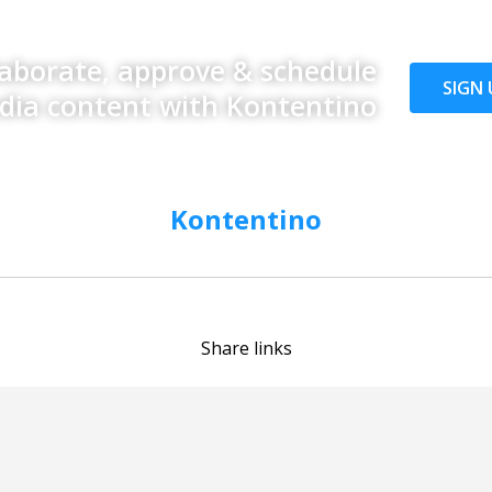
laborate, approve & schedule
SIGN 
edia content with Kontentino
Kontentino
Share links