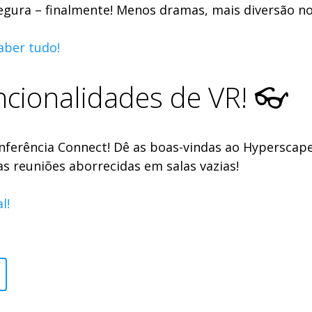
egura – finalmente! Menos dramas, mais diversão no
aber tudo!
ncionalidades de VR! 👓
onferência Connect! Dê as boas-vindas ao Hyperscap
s reuniões aborrecidas em salas vazias!
l!