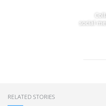
Col
social m
RELATED STORIES