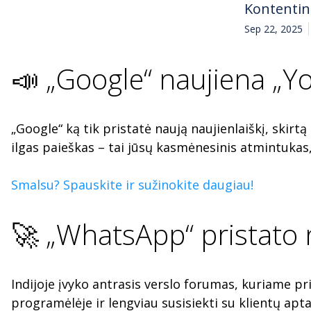
Kontenti
Sep 22, 2025
📣 „Google“ naujiena „
„Google“ ką tik pristatė naują naujienlaiškį, skir
ilgas paieškas – tai jūsų kasmėnesinis atmintukas
Smalsu? Spauskite ir sužinokite daugiau!
🚀 „WhatsApp“ pristato n
Indijoje įvyko antrasis verslo forumas, kuriame pr
programėlėje ir lengviau susisiekti su klientų ap