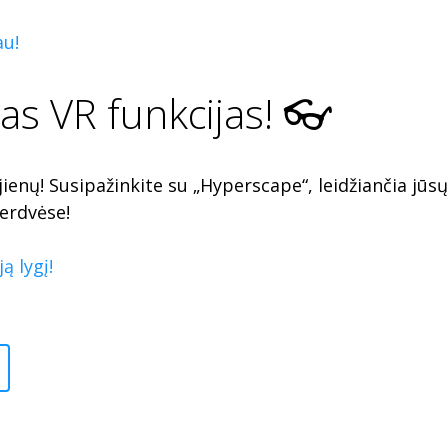
au!
as VR funkcijas! 👓
ienų! Susipažinkite su „Hyperscape“, leidžiančia jūs
erdvėse!
ą lygį!