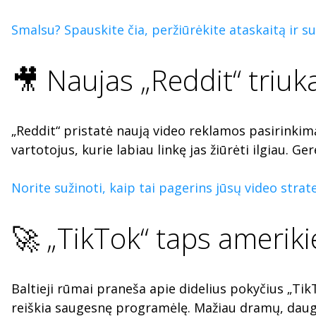
Smalsu? Spauskite čia, peržiūrėkite ataskaitą ir sus
🎥 Naujas „Reddit“ triu
„Reddit“ pristatė naują video reklamos pasirinkimą
vartotojus, kurie labiau linkę jas žiūrėti ilgiau. 
Norite sužinoti, kaip tai pagerins jūsų video strate
🚀 „TikTok“ taps ameriki
Baltieji rūmai praneša apie didelius pokyčius „TikT
reiškia saugesnę programėlę. Mažiau dramų, dau