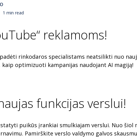
no
1 min read
YouTube“ reklamoms!
tą padėti rinkodaros specialistams neatsilikti nuo na
, kaip optimizuoti kampanijas naudojant AI magiją!
aujas funkcijas verslui!
istatyti puikūs įrankiai smulkiajam verslui. Nuo šiol
tarnavimu. Pamirškite verslo valdymo galvos skausmu