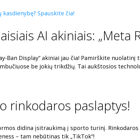
sų kasdienybę? Spauskite čia!
isiais AI akiniais: „Meta 
Ban Display“ akiniai jau čia! Pamirškite nuolatinį te
mbučiuose be jokių trikdžių. Tai aukštosios technolog
orto rinkodaros paslaptys!
ormos didina įsitraukimą į sporto turinį. Rinkodaros 
eness – tam nebūtinas tik „TikTok“!