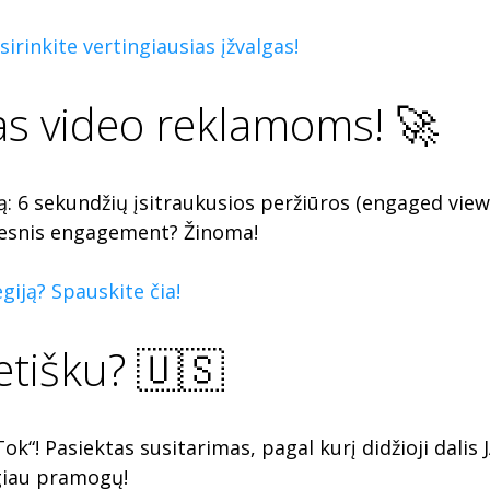
irinkite vertingiausias įžvalgas!
kas video reklamoms! 🚀
: 6 sekundžių įsitraukusios peržiūros (engaged views
Geresnis engagement? Žinoma!
giją? Spauskite čia!
etišku? 🇺🇸
ok“! Pasiektas susitarimas, pagal kurį didžioji dalis
giau pramogų!