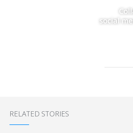
Col
social m
RELATED STORIES