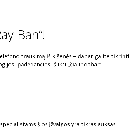
Ray-Ban“!
lefono traukimą iš kišenės – dabar galite tikrinti
ijos, padedančios išlikti „čia ir dabar“!
specialistams šios įžvalgos yra tikras auksas