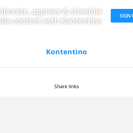
laborate, approve & schedule
SIGN 
edia content with Kontentino
Kontentino
Share links