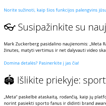
Norite sužinoti, kaip šios funkcijos palengvins jū
👓 Susipažinkite su nauja
Mark Zuckerberg pasidalino naujienomis: „Meta Ray-
žinutes, matyti vertimus ir net dalyvauti video ska
Domina detalės? Pasinerkite į jas čia!
🏟️ Išlikite priekyje: sp
„Meta“ paskelbė ataskaitą, rodančią, kaip jų platf
norint pasiekti sporto fanus ir didinti brand awar