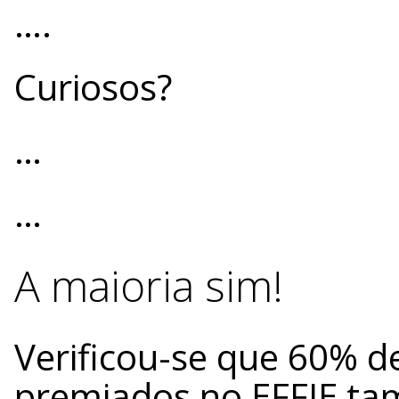
….
Curiosos?
…
…
A maioria sim!
Verificou-se que 60% d
premiados no EFFIE t