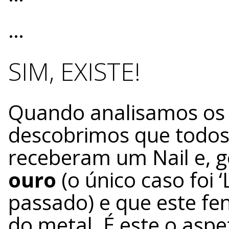
…
SIM, EXISTE!
Quando analisamos os 
descobrimos que todo
receberam um Nail e, 
ouro
(o único caso foi ‘
passado) e que este fe
do metal. É este o aspe