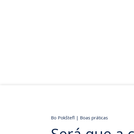
Bo Pokštefl
|
Boas práticas
Será que a c