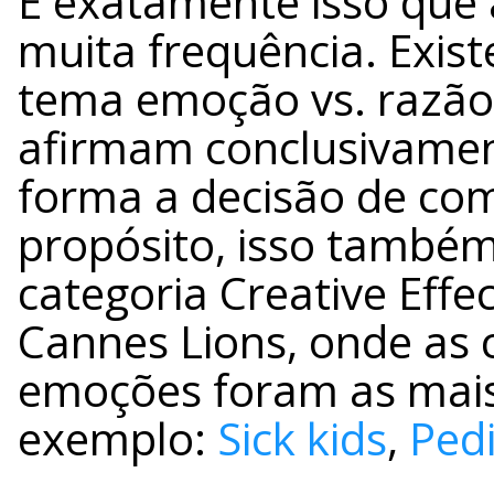
É exatamente isso que 
muita frequência. Exis
tema emoção vs. razão 
afirmam conclusivame
forma a decisão de com
propósito, isso também
categoria Creative Eff
Cannes Lions, onde a
emoções foram as mais 
exemplo:
Sick kids
,
Ped