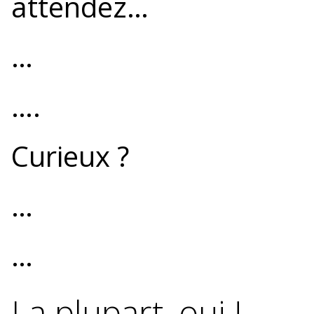
attendez…
…
….
Curieux ?
…
…
La plupart, oui !