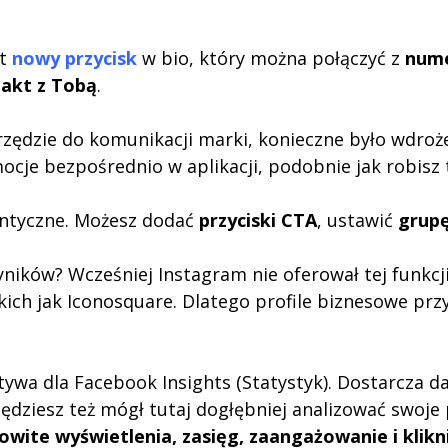
st
nowy przycisk
w bio, który można połączyć z
nume
akt z Tobą
.
rzędzie do komunikacji marki, konieczne było wdro
je bezpośrednio w aplikacji, podobnie jak robisz 
dentyczne. Możesz dodać
przyciski CTA
, ustawić
grupę
ków? Wcześniej Instagram nie oferował tej funkcji. 
kich jak Iconosquare. Dlatego profile biznesowe pr
tywa dla Facebook Insights (Statystyk). Dostarcza
Będziesz też mógł tutaj dogłębniej analizować swoj
owite wyświetlenia, zasięg, zaangażowanie i klikn