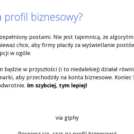
 profil biznesowy?
epełniony postami. Nie jest tajemnicą, że algorytm 
nieważ chce, aby firmy płaciły za wyświetlanie post
pcji w ogóle.
dzie w przyszłości (i to niedalekiej) działał równi
 marki, aby przechodziły na konta biznesowe. Konie
odwrotnie.
Im szybciej, tym lepiej!
via giphy
Pospiesz się, czas na profil biznesowy!