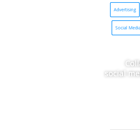
Advertising
Social Medi
Col
social m