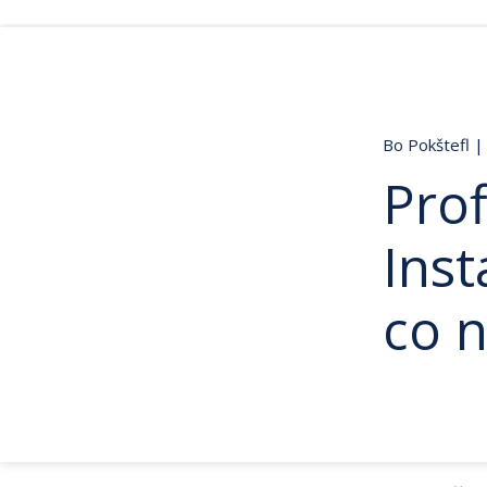
Bo Pokštefl
|
Prof
Inst
co 