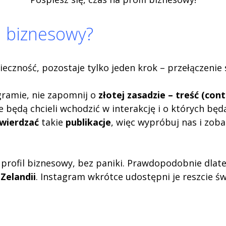
il biznesowy?
onieczność, pozostaje tylko jeden krok – przełączenie
gramie, nie zapomnij o
złotej zasadzie – treść (con
ie będą chcieli wchodzić w interakcję i o których b
twierdzać
takie
publikacje
, więc wypróbuj nas i zobac
a profil biznesowy, bez paniki. Prawdopodobnie dlat
Zelandii
. Instagram wkrótce udostępni je reszcie ś