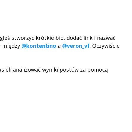
głeś stworzyć krótkie bio, dodać link i nazwać
cy między
@kontentino
a
@veron_vf
. Oczywiście
musieli analizować wyniki postów za pomocą