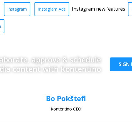
Instagram new features
Instagram
Instagram Ads
a
laborate, approve & schedule
SIGN 
edia content with Kontentino
Bo Pokštefl
Kontentino CEO