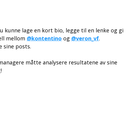
 kunne lage en kort bio, legge til en lenke og gi
jell mellom
@kontentino
og
@veron_vf
.
e sine posts.
managere måtte analysere resultatene av sine
!