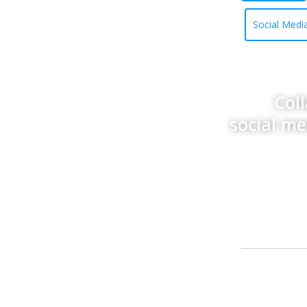
Social Medi
Col
social m