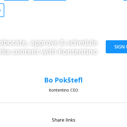
a
laborate, approve & schedule
SIGN 
edia content with Kontentino
Bo Pokštefl
Kontentino CEO
Share links