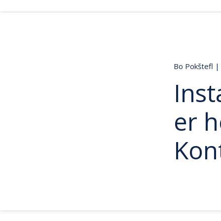
Bo Pokštefl
|
Inst
er h
Kon