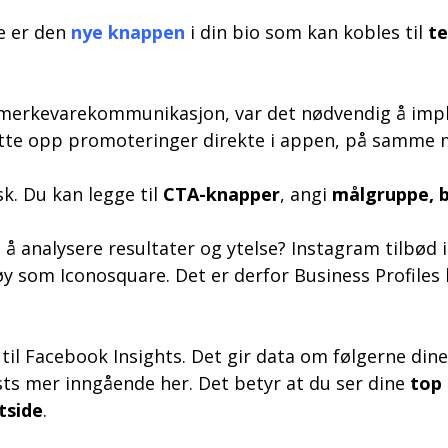
le er den
nye knappen
i din bio som kan kobles til
te
for merkevarekommunikasjon, var det nødvendig å i
sette opp promoteringer direkte i appen, på samme 
k. Du kan legge til
CTA-knapper
, angi
målgruppe, b
å analysere resultater og ytelse? Instagram tilbød i
tøy som Iconosquare. Det er derfor Business Profile
 til Facebook Insights. Det gir data om følgerne din
sts mer inngående her. Det betyr at du ser dine
top
tside
.