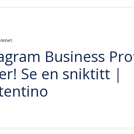
Annet
agram Business Prof
er! Se en sniktitt |
tentino