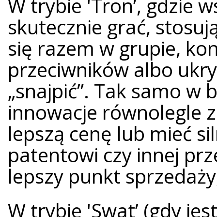
W trybie 'Tron’, gdzie 
skutecznie grać, stosują
się razem w grupie, ko
przeciwników albo ukryć 
„snajpić”. Tak samo w 
innowacje równolegle z
lepszą cenę lub mieć si
patentowi czy innej prz
lepszy punkt sprzedaży,
W trybie 'Swat’ (gdy jes