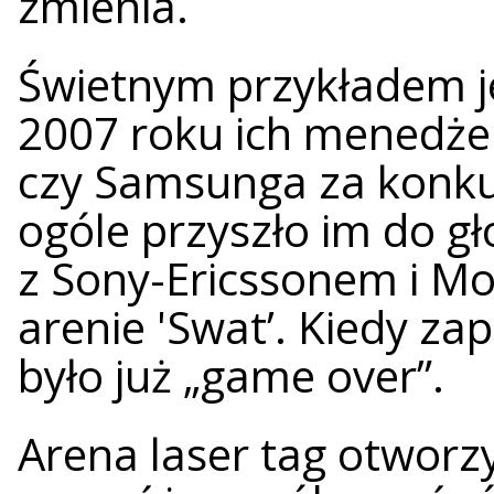
zmienia.
Świetnym przykładem je
2007 roku ich menedże
czy Samsunga za konkur
ogóle przyszło im do gło
z Sony-Ericssonem i Mot
arenie 'Swat’. Kiedy zapa
było już „game over”.
Arena laser tag otworzy