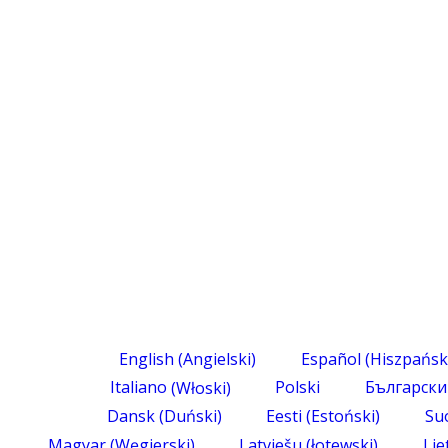
English
(
Angielski
)
Español
(
Hiszpańsk
Italiano
(
Włoski
)
Polski
Български
Dansk
(
Duński
)
Eesti
(
Estoński
)
Su
Magyar
(
Węgierski
)
Latviešu
(
łotewski
)
Lie