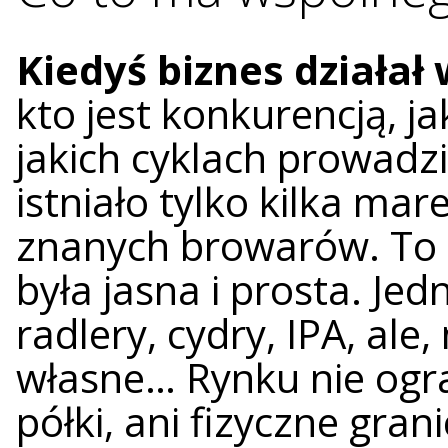
Kiedyś biznes działał 
kto jest konkurencją, j
jakich cyklach prowadz
istniało tylko kilka mar
znanych browarów. To b
była jasna i prosta. Je
radlery, cydry, IPA, al
własne… Rynku nie ogran
półki, ani fizyczne gra