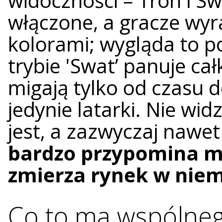
widoczności – Tron i Swa
włączone, a gracze wyr
kolorami; wygląda to po
trybie 'Swat’ panuje ca
migają tylko od czasu 
jedynie latarki. Nie widz
jest, a zazwyczaj nawet 
bardzo przypomina m
zmierza rynek w nie
Co to ma wspólneg