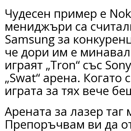
Чудесен пример е Noki
мениджъри са считали
Samsung за конкуренци
че дори им е минавало
играят „Tron“ със Sony
„Swat“ арена. Когато 
играта за тях вече б
Арената за лазер таг 
Препоръчвам ви да от