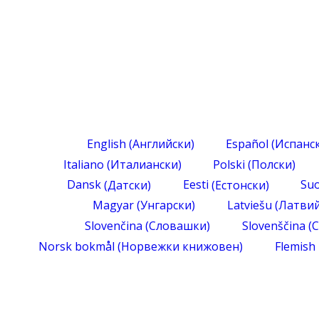
English
(
Английски
)
Español
(
Испанс
Italiano
(
Италиански
)
Polski
(
Полски
)
Dansk
(
Датски
)
Eesti
(
Естонски
)
Su
Magyar
(
Унгарски
)
Latviešu
(
Латвий
Slovenčina
(
Словашки
)
Slovenščina
(
С
Norsk bokmål
(
Норвежки книжовен
)
Flemish