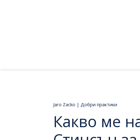
Jaro Zacko
|
Добри практики
Какво ме н
Стинсън за