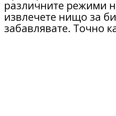
различните режими на
извлечете нищо за би
забавлявате. Точно к