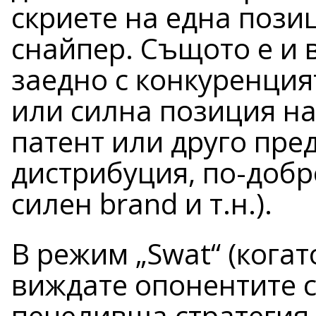
скриете на една позиц
снайпер. Същото е и 
заедно с конкуренция
или силна позиция на
патент или друго пре
дистрибуция, по-добр
силен brand и т.н.).
В режим „Swat“ (когат
виждате опонентите с
печеливша стратегия 