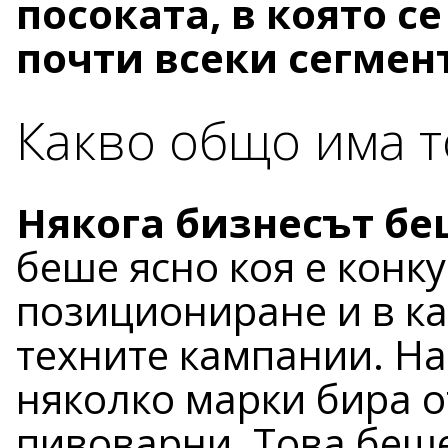
посоката, в която с
почти всеки сегмен
Какво общо има т
Някога бизнесът бе
беше ясно коя е конку
позициониране и в ка
техните кампании. Н
няколко марки бира о
пивоварни. Това беше