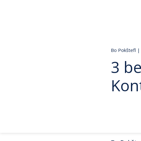
Bo Pokštefl
|
3 b
Kon