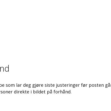
ånd
noe som lar deg gjøre siste justeringer før posten g
rsoner direkte i bildet på forhånd.