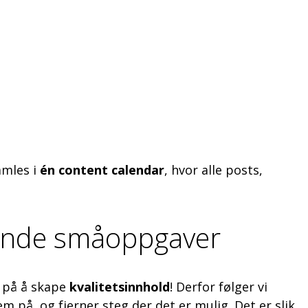
samles i
én content calendar
, hvor alle posts,
vende småoppgaver
e på å skape
kvalitetsinnhold
! Derfor følger vi
m på, og fjerner steg der det er mulig. Det er slik