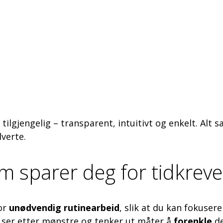
d tilgjengelig – transparent, intuitivt og enkelt. Alt 
verte.
om sparer deg for tidkre
or
unødvendig rutinearbeid
, slik at du kan fokuser
 ser etter mønstre og tenker ut måter å
forenkle
de