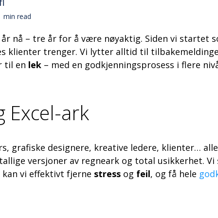
fl
min read
år nå – tre år for å være nøyaktig. Siden vi startet 
klienter trenger. Vi lytter alltid til tilbakemeldinge
 til en
lek
– med en godkjenningsprosess i flere nivå
g Excel-ark
, grafiske designere, kreative ledere, klienter… alle
tallige versjoner av regneark og total usikkerhet. V
kan vi effektivt fjerne
stress
og
feil
, og få hele
godk