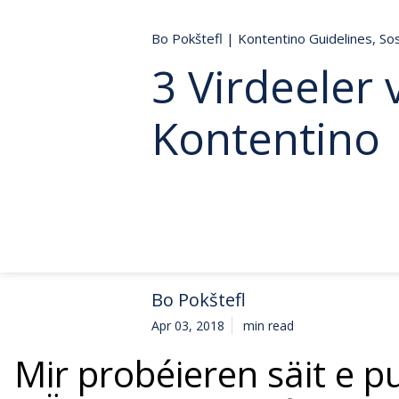
Bo Pokštefl
|
Kontentino Guidelines
,
So
3 Virdeeler
Kontentino
Bo Pokštefl
Apr 03, 2018
min read
Mir probéieren säit e pu