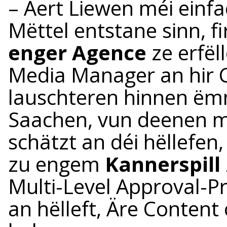
– Äert Liewen méi einfa
Mëttel entstane sinn, fir
enger Agence
ze erfël
Media Manager an hir C
lauschteren hinnen ëmm
Saachen, vun deenen mi
schätzt an déi hëllefen
zu engem
Kannerspill
Multi-Level Approval-Pr
an hëlleft, Äre Conten