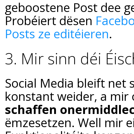
geboostene Post dee g
Probéiert dësen
Facebo
Posts ze editéieren
.
3. Mir sinn déi Éisc
Social Media bleift net
konstant weider, a mir 
schaffen onermiddle
ëmzesetzen. Well mir e