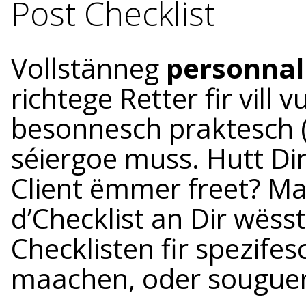
Post Checklist
Vollstänneg
personnal
richtege Retter fir vill 
besonnesch praktesch
séiergoe muss. Hutt Dir
Client ëmmer freet? Ma
d’Checklist an Dir wëss
Checklisten fir spezife
maachen, oder souguer 