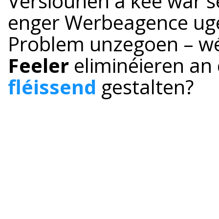
Versiounen a kee war s
enger Werbeagence uge
Problem unzegoen – w
Feeler
eliminéieren an
fléissend
gestalten?