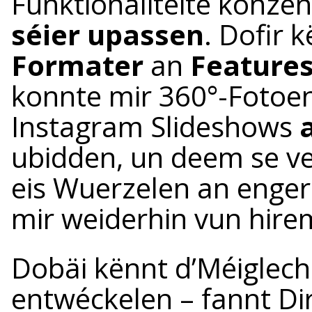
Funktionalitéite konzen
séier upassen
. Dofir 
Formater
an
Feature
konnte mir 360°-Fotoe
Instagram Slideshows
ubidden, un deem se ve
eis Wuerzelen an enger
mir weiderhin vun hir
Dobäi kënnt d’Méiglech
entwéckelen – fannt Dir 