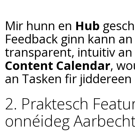
Mir hunn en
Hub
gescha
Feedback ginn kann an 
transparent, intuitiv an
Content Calendar
, wo
an Tasken fir jiddereen 
2. Praktesch Feature
onnéideg Aarbech