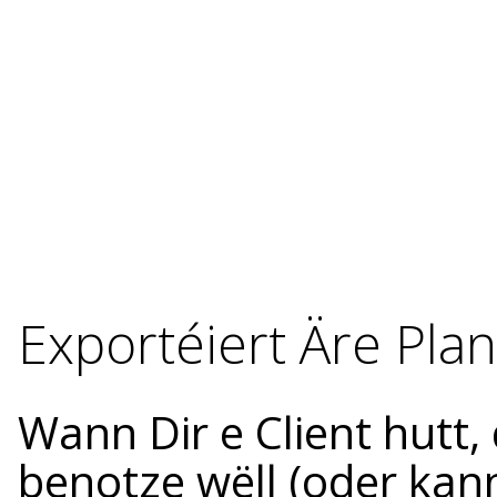
Exportéiert Äre Pla
Wann Dir e Client hutt,
benotze wëll (oder kan