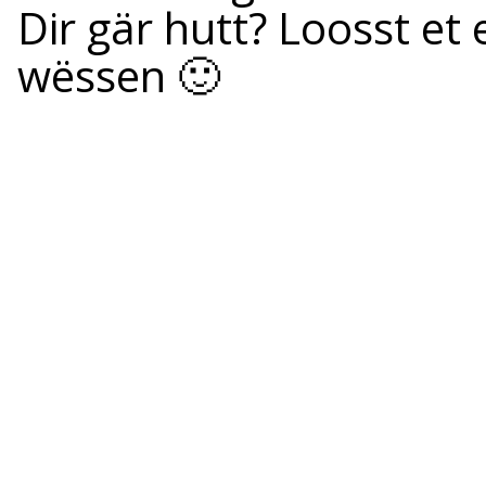
Dir gär hutt? Loosst e
wëssen 🙂