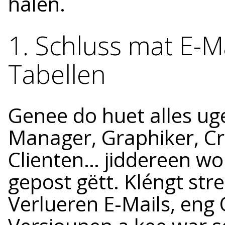
halen.
1. Schluss mat E-M
Tabellen
Genee do huet alles ug
Manager, Graphiker, Cr
Clienten… jiddereen wo
gepost gëtt. Kléngt str
Verlueren E-Mails, eng