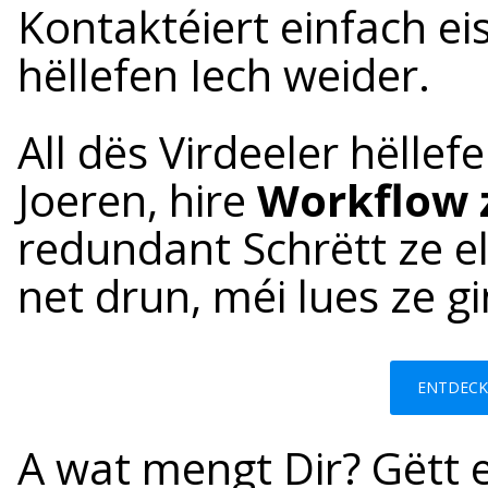
Kontaktéiert einfach ei
hëllefen Iech weider.
All dës Virdeeler hëllef
Joeren, hire
Workflow 
redundant Schrëtt ze e
net drun, méi lues ze g
ENTDECK
A wat mengt Dir? Gëtt e